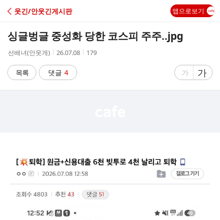
C
웃긴/안웃긴게시판
앱으로보기
A
싱글벙글 중성화 당한 코스피 주주..jpg
F
작
작
조
선배녀(안웃게)
26.07.08
179
성
성
회
E
자
시
수
글
가
글
목록
댓글
4
가
간
자
자
크
크
기
기
크
작
게
게