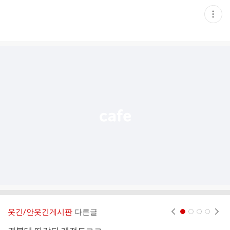
현
재
게
시
글
추
가
기
능
열
기
웃긴/안웃긴게시판
다른글
현재페이지 1
2
3
4