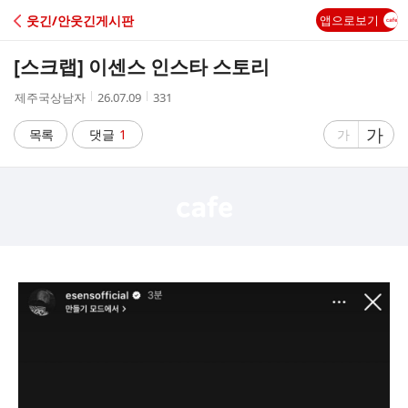
C
웃긴/안웃긴게시판
앱으로보기
A
[스크랩]
이센스 인스타 스토리
F
작
작
조
제주국상남자
26.07.09
331
성
성
회
E
자
시
수
글
가
글
목록
댓글
1
가
간
자
자
크
크
기
기
크
작
게
게