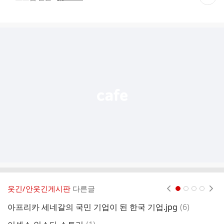
재
게
시
글
추
가
기
능
열
기
웃긴/안웃긴게시판
다른글
현재페이지 1
2
3
4
댓
아프리카 세네갈의 국민 기업이 된 한국 기업.jpg
(
6
)
글