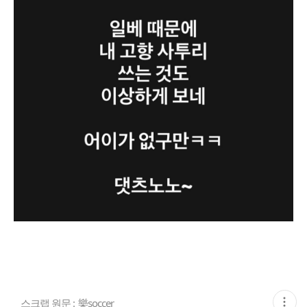
현
스크랩 원문 :
樂soccer