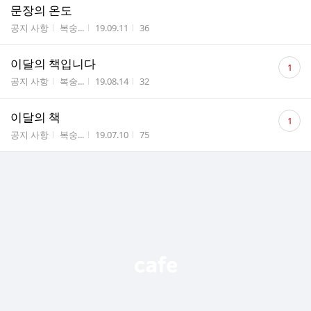
문장의 온도
게시판명
작성자
작성시간
조회수
공지 사항
복숭...
19.09.11
36
댓
이달의 책입니다
1
글
게시판명
작성자
작성시간
조회수
공지 사항
복숭...
19.08.14
32
수
댓
이달의 책
1
글
게시판명
작성자
작성시간
조회수
공지 사항
복숭...
19.07.10
75
수