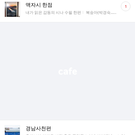
댓
액자시 한점
1
글
게시판명
작성자
작성시간
내가 읽은 감동의 시나 수필 한편
복숭아(박경숙...
21.07.26
수
경남사천편