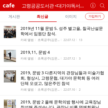
cafe
고령공공도서관 <대가야독서회>
카
개
페
별
개
정
카
게시판
최신글
이미지
가입하기
보
별
페
전
전
보
검
2019년 11월 문밤 5. 성주 별고을, 칠곡난설문
카
체
기
색
체
학에서 임원단 참석.
페
글
글
게시판명
작성자
작성시간
조회수
카페 앨범
초록공주(김문...
22.07.12
13
리
메
스
뉴
2019,11, 문밤 4
트
게시판명
작성자
작성시간
조회수
카페 앨범
초록공주(김문...
22.07.12
3
2019, 문밤 3 다른지역의 관장님들과 미술가협
회, 형상시, 고령문협, 대가야 문학회 등 여러
단체 오셨고, 많은주민 참석
게시판명
작성자
작성시간
조회수
카페 앨범
초록공주(김문...
22.07.10
2
2019, 문밤 2 올해 문학의밤 행사에 교육장님
참석해 주셨습니다. 관장님 비롯 명예회원님,