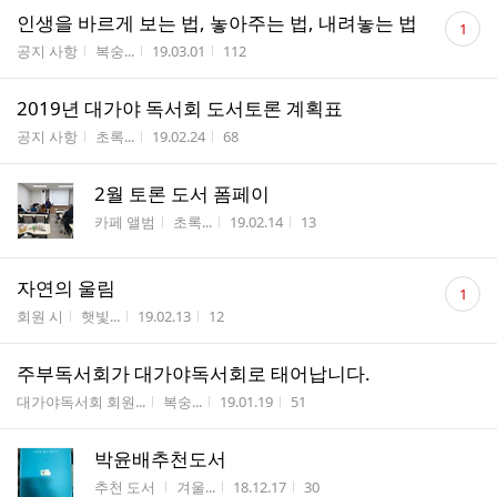
댓
인생을 바르게 보는 법, 놓아주는 법, 내려놓는 법
1
글
게시판명
작성자
작성시간
조회수
공지 사항
복숭...
19.03.01
112
수
2019년 대가야 독서회 도서토론 계획표
게시판명
작성자
작성시간
조회수
공지 사항
초록...
19.02.24
68
2월 토론 도서 폼페이
게시판명
작성자
작성시간
조회수
카페 앨범
초록...
19.02.14
13
댓
자연의 울림
1
글
게시판명
작성자
작성시간
조회수
회원 시
햇빛...
19.02.13
12
수
주부독서회가 대가야독서회로 태어납니다.
게시판명
작성자
작성시간
조회수
대가야독서회 회원...
복숭...
19.01.19
51
박윤배추천도서
게시판명
작성자
작성시간
조회수
추천 도서
겨울...
18.12.17
30