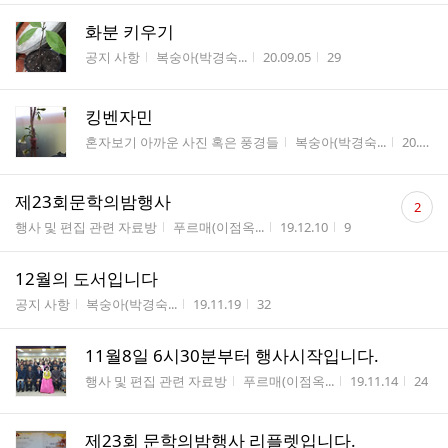
화분 키우기
게시판명
작성자
작성시간
조회수
공지 사항
복숭아(박경숙...
20.09.05
29
킹벤자민
게시판명
작성자
작성시
혼자보기 아까운 사진 혹은 풍경들
복숭아(박경숙...
20.06.07
댓
제23회문학의밤행사
2
글
게시판명
작성자
작성시간
조회수
행사 및 편집 관련 자료방
푸르매(이점옥...
19.12.10
9
수
12월의 도서입니다
게시판명
작성자
작성시간
조회수
공지 사항
복숭아(박경숙...
19.11.19
32
11월8일 6시30분부터 행사시작입니다.
게시판명
작성자
작성시간
조회
행사 및 편집 관련 자료방
푸르매(이점옥...
19.11.14
24
제23회 문학의밤행사 리플렛입니다.