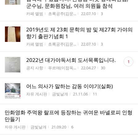
군수님, 문화원장님, 여러 의원들 참석
게시판명
작성자
작성시간
조회수
카페 앨범
초록공주(김문...
22.07.10
3
2019년도 제 23회 문학의 밤 및 제27회 가야의
향기 출판기념회 1
게시판명
작성자
작성시간
조회수
카페 앨범
초록공주(김문...
22.07.10
3
댓
2022년 대가야독서회 도서목록입니다.
1
글
게시판명
작성자
작성시간
조회수
공지 사항
푸르매(이점옥...
22.04.27
30
수
어느 의사가 말하는 감동 이야기(실화)
게시판명
작성자
작성시간
조회수
자유 게시판
금빛날개
21.11.06
11
만화영화 주먹왕 랄프에 등장하는 귀여운 바넬로피 인형
만들기
게시판명
작성자
작성시간
조회수
자유 게시판
금빛날개
21.09.20
6