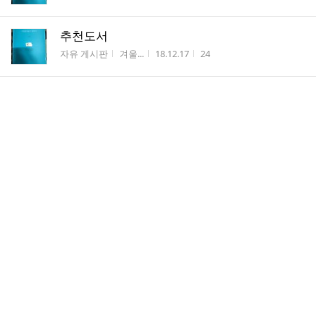
추천도서
게시판명
작성자
작성시간
조회수
자유 게시판
겨울...
18.12.17
24
댓
임원, 형상시학출판기념회 참석
1
글
게시판명
작성자
작성시간
조회수
카페 앨범
초록...
18.12.11
48
수
박윤배지도선생 올해 금복문화상 문학부분수
상
게시판명
작성자
작성시간
조회수
카페 앨범
초록...
18.12.11
8
댓
형상시 창작원 송년회
1
글
게시판명
작성자
작성시간
조회수
공지 사항
복숭...
18.12.10
52
수
댓
이반 일리치의 죽음
1
글
게시판명
작성자
작성시간
조회수
공지 사항
복숭...
18.12.10
220
수