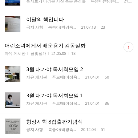
게시판명
작성자
작성시
혼자보기 아까운 사진 혹은 풍경들
복숭아(박경숙...
21.07.13
이달의 책입니다
게시판명
작성자
작성시간
조회수
공지 사항
복숭아(박경숙...
21.07.13
23
댓
어린소녀에게서 배운용기 감동실화
1
글
게시판명
작성자
작성시간
조회수
자유 게시판
금빛날개
21.05.08
18
수
3월 대가야 독서회모임 2
게시판명
작성자
작성시간
조회수
자유 게시판
푸르매(이점옥...
21.04.01
50
3월 대가야 독서회모임 1
게시판명
작성자
작성시간
조회수
자유 게시판
푸르매(이점옥...
21.04.01
36
형상시학 8집출판기념식
게시판명
작성자
작성시간
조회수
공지 사항
복숭아(박경숙...
20.12.04
51