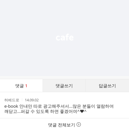
추
가
기
능
열
기
댓
댓글
1
댓글쓰기
답글쓰기
글
댓
작
작
허베드로
14.09.02
글
성
성
e-book 안내만 따로 광고해주셔서...많은 분들이 열람하여
리
자
시
깨닫고...퍼갈 수 있도록 하면 좋겠어여^♥^
스
간
트
댓글 전체보기