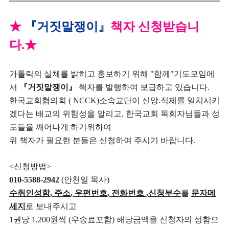
★
『거짓말쟁이』
책자 신청받습니
다.
★
가톨릭의 실체를 밝히고 홍보하기 위해
"
함께
"
기도모임에
서
『거짓말쟁이』
책자를 발행하여 보급하고 있습니다
.
한국교회협의회
( NCCK)
소속교단이 신앙
.
직제를 일치시키
겠다는 배교의 위험성을 알리고
,
한국교회 목회자님들과 성
도들을 깨어나게 하기위하여
위 책자가 필요한 분들은 신청하여 주시기 바랍니다
.
<
신청방법
>
010-5588-2942
(안천일
목사
)
수취인성함
,
주소
,
우편번호
,
전화번호
,
신청부수
를
문자메
세지
로 보내주시고
1
권당
1,200
원씩
(
우송료포함
)
해당금액을 신청자의 성함으