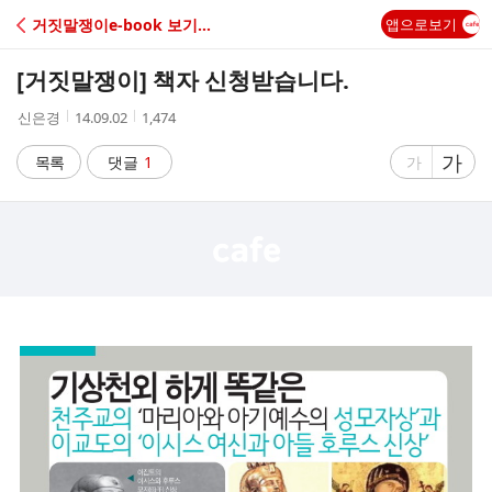
C
거짓말쟁이e-book 보기주문
앱으로보기
A
[거짓말쟁이] 책자 신청받습니다.
F
작
작
조
신은경
14.09.02
1,474
성
성
회
E
자
시
수
글
가
글
목록
댓글
1
가
간
자
자
크
크
기
기
크
작
게
게