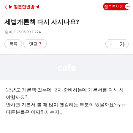
C
▶ 질문답변방 ◀
앱으로보기
A
세법개론책 다시 사시나요?
F
작
작
조
숮이
25.05.09
274
성
성
회
E
자
시
수
글
가
글
목록
댓글
7
가
간
자
자
크
크
기
기
크
작
게
게
23년도 개론책 있는데.. 2차 준비하는데 개론서를 다시 사
야할까요?
안사면 기본서 볼 때 많이 헷갈리는 부분이 있을까요?ㅠㅠ
다른분들은 어찌하시는지...