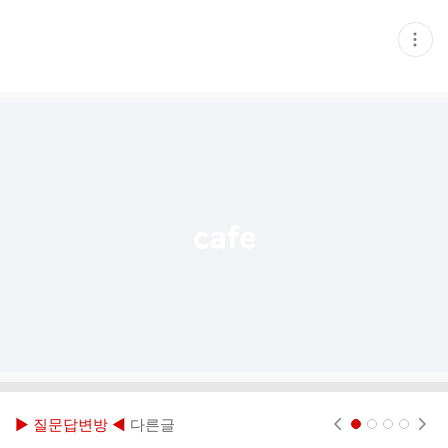
현
재
게
시
글
추
가
기
능
열
기
▶ 질문답변방 ◀
다른글
현재페이지 1
2
3
4