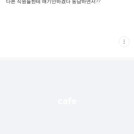
다른 직원들한테 얘기안하겠다 농담하면서??
현
재
게
시
글
추
가
기
능
열
기