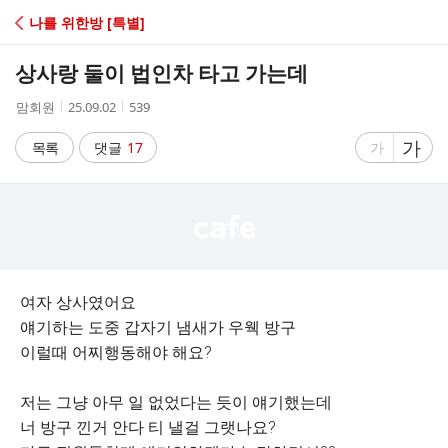
C
나를 위한방 [특별]
A
상사랑 둘이 법인차 타고 가는데
F
작
작
조
맘회원
25.09.02
539
성
성
회
E
자
시
수
글
가
글
목록
댓글
17
가
간
자
자
크
크
기
기
크
작
게
게
여자 상사였어요
얘기하는 도중 갑자기 냄새가 우웩 방구
이럴때 어찌행동해야 해요?
저는 그냥 아무 일 없었다는 듯이 얘기했는데
너 방구 낀거 안다 티 낼걸 그랫나요?