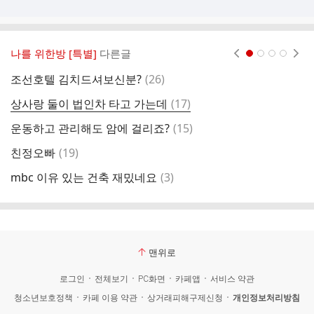
나를 위한방 [특별]
다른글
현재페이지 1
2
3
4
댓
조선호텔 김치드셔보신분?
(
26
)
민
글
댓
상사랑 둘이 법인차 타고 가는데
(
17
)
아
글
댓
운동하고 관리해도 암에 걸리죠?
(
15
)
j
글
댓
친정오빠
(
19
)
웃
글
댓
mbc 이유 있는 건축 재밌네요
(
3
)
넷
글
맨위로
로그인
전체보기
PC화면
카페앱
서비스 약관
청소년보호정책
카페 이용 약관
상거래피해구제신청
개인정보처리방침