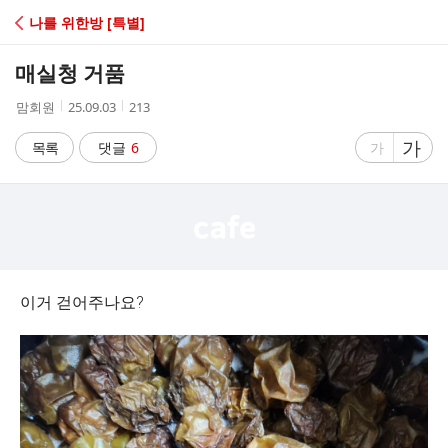
C
나를 위한방 [특별]
A
매실청 거품
F
작
작
조
맘회원
25.09.03
213
성
성
회
E
자
시
수
글
가
글
목록
댓글
6
가
간
자
자
크
크
기
기
크
작
게
게
이거 걷어주나요?