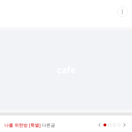
현
재
게
시
글
추
가
기
능
열
기
나를 위한방 [특별]
다른글
현재페이지 1
2
3
4