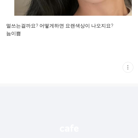
멀쓰는걸까요? 어떻게하면 요랜색상이 나오지요?
늠이쁨
현
재
게
시
글
추
가
기
능
열
기