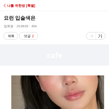
C
나를 위한방 [특별]
A
요런 입술색은
F
작
작
조
맘회원
25.09.03
454
성
성
회
E
자
시
수
글
가
글
목록
댓글
2
가
간
자
자
크
크
기
기
크
작
게
게