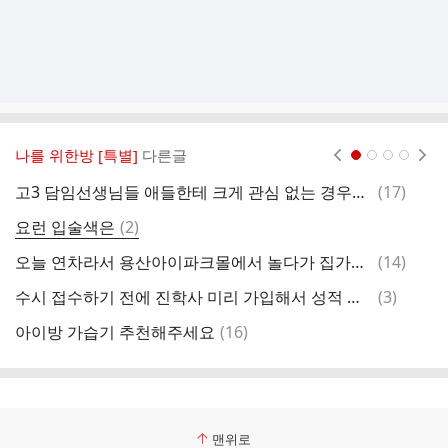
나를 위한방 [특별]
다른글
현재페이지 1
2
3
4
댓
고3 담임선생님들 애들한테 크게 관심 없는 경우도 있나요?
(
17
)
이
글
댓
요런 입술색은
(
2
)
재
글
댓
오늘 연차라서 용산아이파크몰에서 놀다가 집가네요
(
14
)
글
댓
수시 접수하기 전에 진학사 미리 가입해서 성적 다운 받아야 하나요?
(
3
)
글
댓
아이방 가습기 추천해주세요
(
16
)
글
맨위로