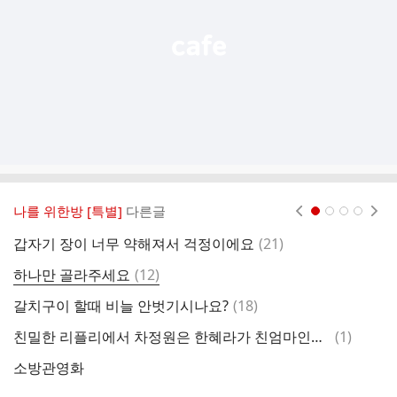
기
나를 위한방 [특별]
다른글
현재페이지 1
2
3
4
댓
갑자기 장이 너무 약해져서 걱정이에요
(
21
)
저
글
댓
하나만 골라주세요
(
12
)
지
글
댓
갈치구이 할때 비늘 안벗기시나요?
(
18
)
초
글
댓
친밀한 리플리에서 차정원은 한혜라가 친엄마인거 알아요?
(
1
)
어
글
소방관영화
명