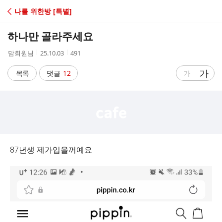
C
나를 위한방 [특별]
A
하나만 골라주세요
F
작
작
조
맘회원님
25.10.03
491
성
성
회
E
자
시
수
글
가
글
목록
댓글
12
가
간
자
자
크
크
기
기
크
작
게
게
87년생 제가입을꺼예요