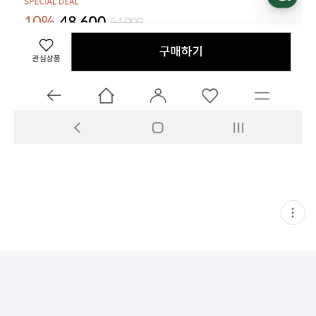
현
재
게
시
글
추
가
기
능
열