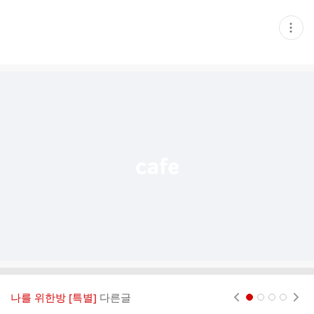
현
재
게
시
글
추
가
기
능
열
기
나를 위한방 [특별]
다른글
현재페이지 1
2
3
4