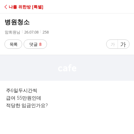
C
나를 위한방 [특별]
A
병원청소
F
작
작
조
맘회원님
26.07.08
258
성
성
회
E
자
시
수
글
가
글
목록
댓글
8
가
간
자
자
크
크
기
기
크
작
게
게
주6일두시간씩
급여 55만원인데
적당한 임금인가요?