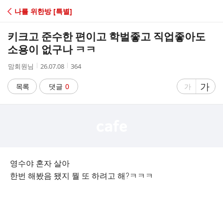
C
나를 위한방 [특별]
A
키크고 준수한 편이고 학벌좋고 직업좋아도
F
소용이 없구나 ㅋㅋ
작
작
조
맘회원님
26.07.08
364
E
성
성
회
자
시
수
글
가
글
목록
댓글
0
가
간
자
자
크
크
기
기
크
작
게
게
영수야 혼자 살아
한번 해봤음 됐지 뭘 또 하려고 해?ㅋㅋㅋ