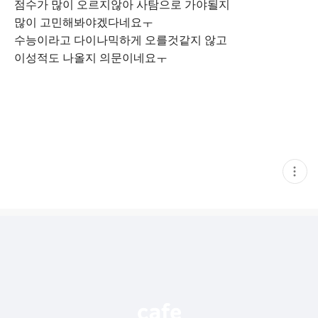
점수가 많이 오르지않아 사탐으로 가야될지
많이 고민해봐야겠다네요ㅜ
수능이라고 다이나믹하게 오를것같지 않고
이성적도 나올지 의문이네요ㅜ
현
재
게
시
글
추
가
기
능
열
기