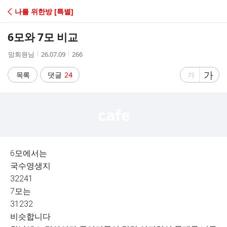
C
나를 위한방 [특별]
A
6모와 7모 비교
F
작
작
조
맘회원님
26.07.09
266
성
성
회
E
자
시
수
글
가
글
목록
댓글
24
가
간
자
자
크
크
기
기
크
작
게
게
6모에서는
국수영생지
32241
7모는
31232
비슷합니다