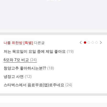
나를 위한방 [특별]
다른글
현재페이지 1
2
3
4
댓
저는 목요일이 요일 중에 제일 좋아요
(
19
)
주
글
댓
6모와 7모 비교
(
24
)
실
글
댓
청양고추 좋아하시는분??
(
18
)
성
글
댓
냉장고 사면
(
12
)
나
글
댓
스타벅스에서 음료무료(앱)로주네요
(
24
)
글