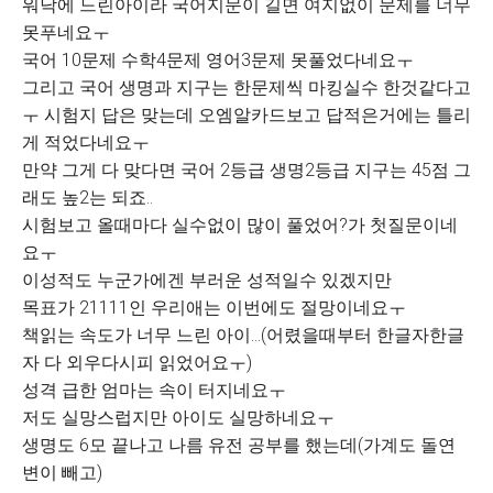
워낙에 느린아이라 국어지문이 길면 여지없이 문제를 너무
못푸네요ㅜ
국어 10문제 수학4문제 영어3문제 못풀었다네요ㅜ
그리고 국어 생명과 지구는 한문제씩 마킹실수 한것같다고
ㅜ 시험지 답은 맞는데 오엠알카드보고 답적은거에는 틀리
게 적었다네요ㅜ
만약 그게 다 맞다면 국어 2등급 생명2등급 지구는 45점 그
래도 높2는 되죠..
시험보고 올때마다 실수없이 많이 풀었어?가 첫질문이네
요ㅜ
이성적도 누군가에겐 부러운 성적일수 있겠지만
목표가 21111인 우리애는 이번에도 절망이네요ㅜ
책읽는 속도가 너무 느린 아이...(어렸을때부터 한글자한글
자 다 외우다시피 읽었어요ㅜ)
성격 급한 엄마는 속이 터지네요ㅜ
저도 실망스럽지만 아이도 실망하네요ㅜ
생명도 6모 끝나고 나름 유전 공부를 했는데(가계도 돌연
변이 빼고)