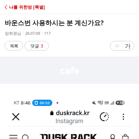
C
나를 위한방 [특별]
A
바운스번 사용하시는 분 계신가요?
F
작
작
조
맘회원님
26.07.09
117
성
성
회
E
자
시
수
글
가
글
목록
댓글
3
가
간
자
자
크
크
기
기
크
작
게
게