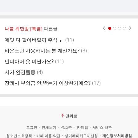
나를 위한방 [특별]
다른글
현재페이지 1
2
3
4
댓
에잇 다 팔아버릴까 주식 ㅠ
(
11
)
김
글
댓
바운스번 사용하시는 분 계신가요?
(
3
)
글
댓
언더아머 옷 비싼가요?
(
11
)
웃
글
댓
시가 인간들중
(
4
)
저
글
댓
장례시 부의금 안 받는거 이상한거에요?
(
17
)
6
글
맨위로
로그인
전체보기
PC화면
카페앱
서비스 약관
청소년보호정책
카페 이용 약관
상거래피해구제신청
개인정보처리방침