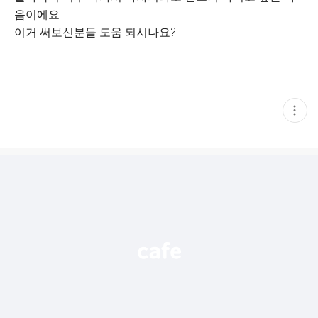
음이에요.
이거 써보신분들 도움 되시나요?
현
재
게
시
글
추
가
기
능
열
기