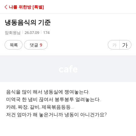
C
나를 위한방 [특별]
A
냉동음식의 기준
F
작
작
조
맘회원님
26.07.09
174
성
성
회
E
자
시
수
글
가
글
목록
댓글
9
가
간
자
자
크
크
기
기
크
작
게
게
음식을 많이 해서 냉동실에 쟁여놓는다.
미역국 한 냄비 끊여서 봉투봉투 얼려놓는다.
카레, 짜장, 갈비, 제육볶음등등...
저건 엄마가 해 놓은거니까 냉동이 아니건가요?