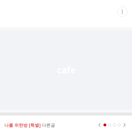
현
재
게
시
글
추
가
기
능
열
기
나를 위한방 [특별]
다른글
현재페이지 1
2
3
4