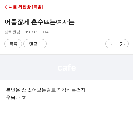
C
나를 위한방 [특별]
A
어줍잖게 훈수뜨는여자는
F
작
작
조
맘회원님
26.07.09
114
성
성
회
E
자
시
수
글
가
글
목록
댓글
1
가
간
자
자
크
크
기
기
크
작
게
게
본인은 좀 있어보는걸로 착각하는건지
우습다 ㅎ