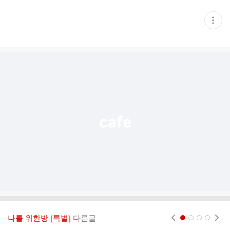
현
재
게
시
글
추
가
기
능
열
기
나를 위한방 [특별]
다른글
현재페이지 1
2
3
4