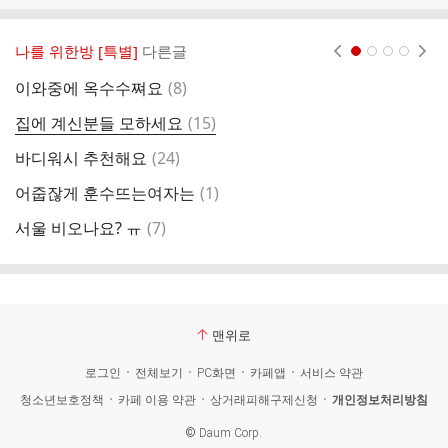
나를 위한방 [특별]
다른글
현재페이지 1
2
3
4
댓
이와중에 옥수수쪄요
(
8
)
와
글
댓
집에 계신분들 모하세요
(
15
)
나
글
댓
바디워시 추천해요
(
24
)
저
글
댓
어줍잖게 훈수뜨는여자는
(
1
)
학
글
댓
서울 비오나요? ㅠ
(
7
)
아
글
맨위로
로그인
전체보기
PC화면
카페앱
서비스 약관
청소년보호정책
카페 이용 약관
상거래피해구제신청
개인정보처리방침
©
Daum Corp.