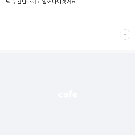
딱 두캔만마시고 일어나야겠어요
현
재
게
시
글
추
가
기
능
열
기