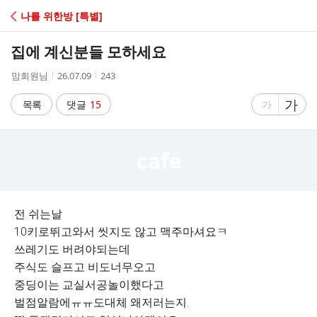
C
나를 위한방 [특별]
A
집에 계신분들 모하세요
F
작
작
조
맘회원님
26.07.09
243
성
성
회
E
자
시
수
글
가
글
목록
댓글
15
가
간
자
자
크
크
기
기
크
작
게
게
전 쉬는날
10키로뛰고와서 씻지도 않고 맥주마셔요ㅋ
쓰레기도 버려야되는데
주식도 슬프고 비도너무오고
중딩이는 교실서공놀이했다고
벌점알람에ㅠㅠ도대체 왜저러는지.