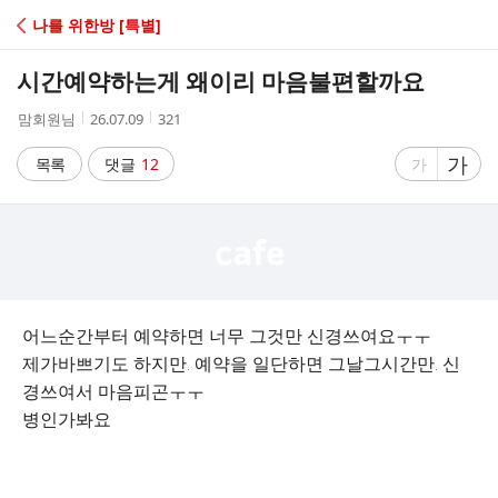
C
나를 위한방 [특별]
A
시간예약하는게 왜이리 마음불편할까요
F
작
작
조
맘회원님
26.07.09
321
성
성
회
E
자
시
수
글
가
글
목록
댓글
12
가
간
자
자
크
크
기
기
크
작
게
게
어느순간부터 예약하면 너무 그것만 신경쓰여요ㅜㅜ
제가바쁘기도 하지만. 예약을 일단하면 그날그시간만. 신
경쓰여서 마음피곤ㅜㅜ
병인가봐요