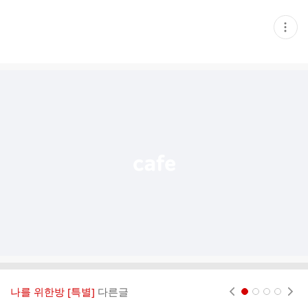
현
재
게
시
글
추
가
기
능
열
기
나를 위한방 [특별]
다른글
현재페이지 1
2
3
4