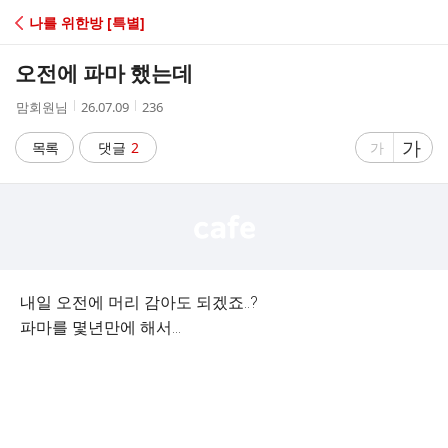
C
나를 위한방 [특별]
A
오전에 파마 했는데
F
작
작
조
맘회원님
26.07.09
236
성
성
회
E
자
시
수
글
가
글
목록
댓글
2
가
간
자
자
크
크
기
기
크
작
게
게
내일 오전에 머리 감아도 되겠죠..?
파마를 몇년만에 해서...