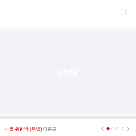
현
재
게
시
글
추
가
기
능
열
기
나를 위한방 [특별]
다른글
현재페이지 1
2
3
4