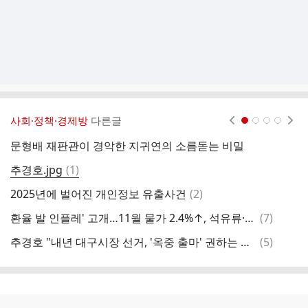
사회·정책·경제방
다른글
현재페이지 1
2
3
4
문형배 재판관이 경악한 지귀연의 소름돋는 비밀
댓
추경호.jpg
(
1
)
글
댓
2025년에 벌어진 개인정보 유출사건
(
2
)
글
댓
환율 발 인플레' 고개…11월 물가 2.4%↑, 석유류·먹거리 들썩(종합2보)
(
7
)
혐
글
댓
추경호 "내년 대구시장 선거, '옥중 출마' 권하는 이들 많다"
(
5
)
글