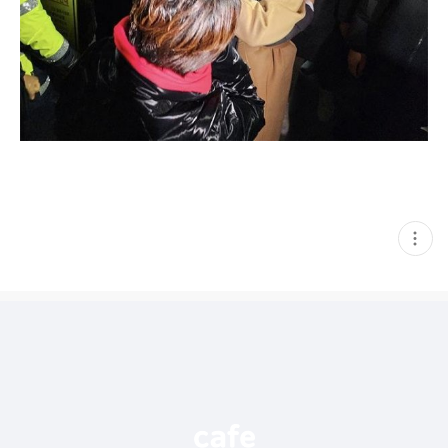
현
재
게
시
글
추
가
기
능
열
기