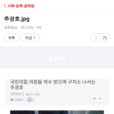
C
사회·정책·경제방
A
추경호.jpg
F
작
작
조
맘회원님
25.12.03
102
성
성
회
E
자
시
수
글
가
글
목록
댓글
1
가
간
자
자
크
크
기
기
크
작
게
게