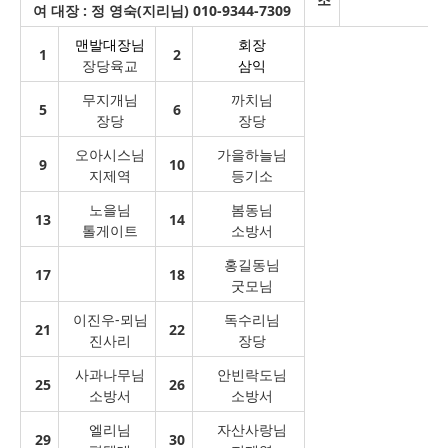
여 대장 : 정 영숙(지리님) 010-9344-7309
맨발대장님
회장
1
2
장당육교
삼익
무지개님
까치님
5
6
장당
장당
오아시스님
가을하늘님
9
10
지제역
등기소
노을님
봄동님
13
14
톨게이트
소방서
홍길동님
17
18
굿모님
이진우-뫼님
독수리님
21
22
진사리
장당
사과나무님
안빈락도님
25
26
소방서
소방서
엘리님
자산사랑님
29
30