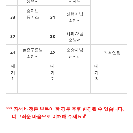
평택대
지제역
숨차님
산행자님
33
등기소
34
소방서
해피77님
37
38
소방서
높은구름님
오승재님
41
42
좌석없음
소방서
진사리
대
대
대
기
기
기
1
2
3
*** 좌석 배정은 부득이 한 경우 추후 변경될 수 있습니다.
너그러운 마음으로 이해해 주세요💕