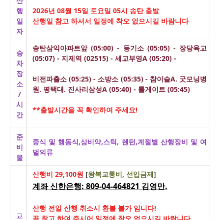
산
행
2026년 08월 15일 토요일 05시 송탄 출발
일
산행일 참고 하셔서 일정에 착오 없으시길 바람니다
자
송탄삼익아파트앞 (05:00) - 등기소 (05:05) - 장당육교
승
(05:07) - 지제역 (02515) - 세교부영A (05:20) -
차
장
비전파출소 (05:25) - 소방소 (05:35) - 참이슬A. 굿모닝병
소
원. 평택대. 진사리삼성A (05:40) - 톨게이트 (05:45)
/
시
**출발시간을 꼭 확인하여 주세요!
간
준
중식 및 행동식,상비약,스틱, 렌턴,계절별 산행장비 및 여
비
벌의류
물
산행비 29,100원
[
왕복교통비, 선입금제
]
계좌 신한은행: 809-04-464821 김영만.
산행 전일 산행 취소시 환불 불가 임니다!
교
꼭 참고 하여 주시어 일정에 착오 없으시길 바람니다.