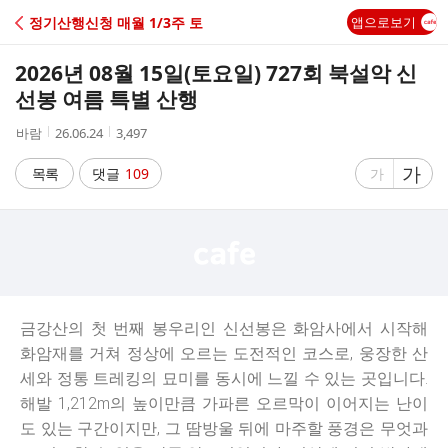
C
정기산행신청 매월 1/3주 토
앱으로보기
A
2026년 08월 15일(토요일) 727회 북설악 신
F
선봉 여름 특별 산행
작
작
조
바람
26.06.24
3,497
E
성
성
회
자
시
수
글
가
글
목록
댓글
109
가
간
자
자
크
크
기
기
크
작
게
게
금강산의 첫 번째 봉우리인 신선봉은 화암사에서 시작해
화암재를 거쳐 정상에 오르는 도전적인 코스로, 웅장한 산
세와 정통 트레킹의 묘미를 동시에 느낄 수 있는 곳입니다.
해발 1,212m의 높이만큼 가파른 오르막이 이어지는 난이
도 있는 구간이지만, 그 땀방울 뒤에 마주할 풍경은 무엇과