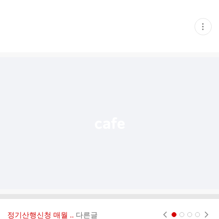
현
재
게
시
글
추
가
기
능
열
기
정기산행신청 매월 ..
다른글
현재페이지 1
2
3
4