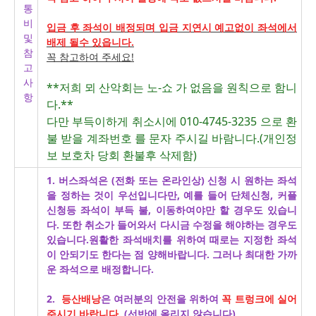
통
비
입금 후 좌석이 배정되며 입금 지연시 예고없이 좌석에서
및
배제 될수 있읍니다.
참
꼭 참고하여 주세요!
고
사
**저희 뫼 산악회는 노-쇼 가 없음을 원칙으로 함니
항
다.**
다만 부득이하게 취소시에 010-4745-3235 으로 환
불 받을 계좌번호 를 문자 주시길 바람니다.(개인정
보 보호차 당회 환불후 삭제함)
1. 버스좌석은 (전화 또는 온라인상) 신청 시 원하는 좌석
을 정하는 것이 우선입니다만, 예를 들어 단체신청, 커플
신청등 좌석이 부득 불, 이동하여야만 할 경우도 있습니
다. 또한 취소가 들어와서 다시금 수정을 해야하는 경우도
있습니다.원활한 좌석배치를 위하여 때로는 지정한 좌석
이 안되기도 한다는 점 양해바랍니다. 그러나 최대한 가까
운 좌석으로 배정합니다.
2.
등산배낭
은 여러분의 안전을 위하여
꼭 트렁크에 실어
주시기 바랍니다.
(선반에 올리지 않습니다)