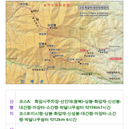
산
코스A: 화암사주차장-선인대(왕복)-상봉-화암재-신선봉-
행
대간령-마장터-소간령-박달나무쉼터 약15Km7시간
지
코스B:미시령-상봉-화암재-신성봉-대간령-마장터-소간
령-박달나무쉼터 약12km 6시간