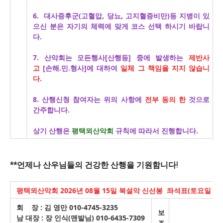
6. 대사증후군(고혈압, 당뇨, 고지혈증비만)등 지병이 있
으신 분은 자기의 체력에 맞게 코스 선택 하시기 바랍니
다.
7. 산악회는 모든행사[산행등] 중에 발생하는
제반사
고
[손해.민.형사]에 대하여
일체 그 책임을 지지 않습니
다.
8. 산행신청 참여자는 위의 사항에
전부 동의 한
것으로
간주합니다.
상기 산행은
평택뫼산악회
규칙에 따라서 진행합니다.
**언제나 산우님들의 건강한 산행을 기원함니다!
평택뫼산악회 2026년 08월 15일 북설악 신선봉 좌석표(토요일 0
회 장 : 김 영만 010-4745-3235
보
남 대장 : 장 인식(맨발님) 010-6435-7309
조