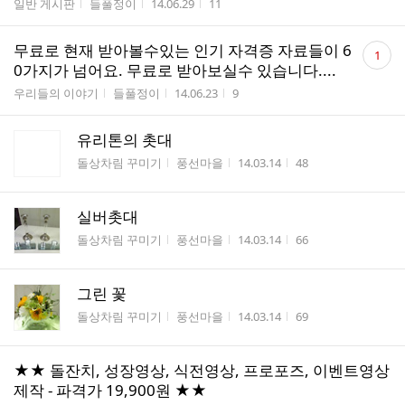
게시판명
작성자
작성시간
조회수
일반 게시판
들풀정이
14.06.29
11
댓
무료로 현재 받아볼수있는 인기 자격증 자료들이 6
1
글
0가지가 넘어요. 무료로 받아보실수 있습니다....
수
게시판명
작성자
작성시간
조회수
우리들의 이야기
들풀정이
14.06.23
9
유리톤의 촛대
게시판명
작성자
작성시간
조회수
돌상차림 꾸미기
풍선마을
14.03.14
48
실버촛대
게시판명
작성자
작성시간
조회수
돌상차림 꾸미기
풍선마을
14.03.14
66
그린 꽃
게시판명
작성자
작성시간
조회수
돌상차림 꾸미기
풍선마을
14.03.14
69
★★ 돌잔치, 성장영상, 식전영상, 프로포즈, 이벤트영상
제작 - 파격가 19,900원 ★★