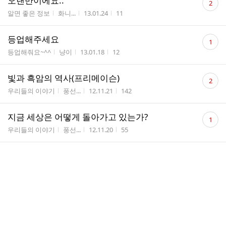
오랜만이에요..
2
글
게시판명
작성자
작성시간
조회수
알면 좋은 정보
화니...
13.01.24
11
수
댓
등업해주세요
1
글
게시판명
작성자
작성시간
조회수
등업해줘요~^^
냥이
13.01.18
12
수
댓
빛과 흑암의 역사(프리메이슨)
2
글
게시판명
작성자
작성시간
조회수
우리들의 이야기
풍선...
12.11.21
142
수
댓
지금 세상은 어떻게 돌아가고 있는가?
1
글
게시판명
작성자
작성시간
조회수
우리들의 이야기
풍선...
12.11.20
55
수
댓
한국을 다녀왔습니다.
2
글
게시판명
작성자
작성시간
조회수
풍선마을 소식
풍선...
12.11.16
37
수
댓
곁을 준다는 것
1
글
게시판명
작성자
작성시간
조회수
우리들의 이야기
최진수
12.11.09
25
수