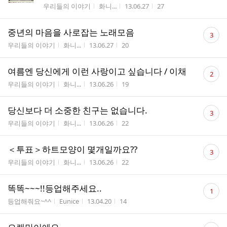
게시판명
작성자
작성시간
조회수
우리들의 이야기
화니...
13.06.27
27
댓
중년의 마음을 사로잡는 노래모음
3
글
게시판명
작성자
작성시간
조회수
우리들의 이야기
화니...
13.06.27
20
수
댓
여름엔 당신에게 이런 사랑이고 싶습니다 / 이채
2
글
게시판명
작성자
작성시간
조회수
우리들의 이야기
화니...
13.06.26
19
수
댓
당신보다 더 소중한 친구는 없습니다.
3
글
게시판명
작성자
작성시간
조회수
우리들의 이야기
화니...
13.06.26
22
수
댓
＜투표＞하트모양이 몇개일까요??
3
글
게시판명
작성자
작성시간
조회수
우리들의 이야기
화니...
13.06.26
22
수
댓
똑똑~~~!!등업해주세요..
1
글
게시판명
작성자
작성시간
조회수
등업해줘요~^^
Eunice
13.04.20
14
수
댓