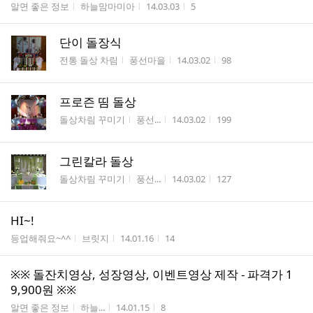
게시판명
작성자
작성시간
조회수
알면 좋은 정보
하늘맘마미아
14.03.03
5
단이 돌장식
게시판명
작성자
작성시간
조회수
전통 돌상 차림
풍선마을
14.03.02
98
프로즌 띰 돌상
게시판명
작성자
작성시간
조회수
돌상차림 꾸미기
풍선...
14.03.02
199
그린칼라 돌상
게시판명
작성자
작성시간
조회수
돌상차림 꾸미기
풍선...
14.03.02
127
HI~!
게시판명
작성자
작성시간
조회수
등업해줘요~^^
브릿지
14.01.16
14
※※ 돌잔치영상, 성장영상, 이벤트영상 제작 - 파격가 1
9,900원 ※※
게시판명
작성자
작성시간
조회수
알면 좋은 정보
하늘...
14.01.15
8