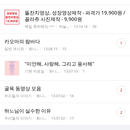
돌잔치영상, 성장영상제작 - 파격가 19,900원 /
꼴라쥬 사진제작 - 9,900원
게시판명
작성자
작성시간
조회수
백일 축하해요~^^
하늘...
13.10.16
39
댓
카오마의 람바다
1
글
게시판명
작성자
작성시간
조회수
일반 게시판
화니...
13.08.15
15
수
"미안해, 사랑해, 그리고 용서해"
게시판명
작성자
작성시간
조회수
기본 자료실
화니...
13.07.10
7
댓
굴욕 동영상 모음
2
글
게시판명
작성자
작성시간
조회수
우리들의 이야기
화니...
13.07.02
16
수
댓
하느님이 실수한 이유
2
글
게시판명
작성자
작성시간
조회수
우리들의 이야기
화니...
13.07.02
17
수