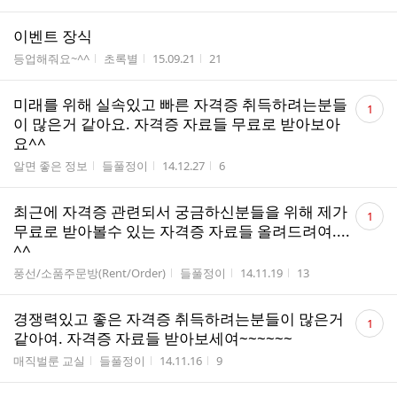
이벤트 장식
게시판명
작성자
작성시간
조회수
등업해줘요~^^
초록별
15.09.21
21
댓
미래를 위해 실속있고 빠른 자격증 취득하려는분들
1
글
이 많은거 같아요. 자격증 자료들 무료로 받아보아
수
요^^
게시판명
작성자
작성시간
조회수
알면 좋은 정보
들풀정이
14.12.27
6
댓
최근에 자격증 관련되서 궁금하신분들을 위해 제가
1
글
무료로 받아볼수 있는 자격증 자료들 올려드려여....
수
^^
게시판명
작성자
작성시간
조회수
풍선/소품주문방(Rent/Order)
들풀정이
14.11.19
13
댓
경쟁력있고 좋은 자격증 취득하려는분들이 많은거
1
글
같아여. 자격증 자료들 받아보세여~~~~~~
수
게시판명
작성자
작성시간
조회수
매직벌룬 교실
들풀정이
14.11.16
9