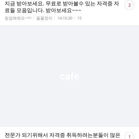
댓
지금 받아보세요. 무료로 받아볼수 있는 자격증 자
2
글
료들 모음입니다. 받아보세요~~~
수
게시판명
작성자
작성시간
조회수
등업해줘요~^^
들풀정이
14.10.30
15
댓
전문가 되기위해서 자격증 취득하려는분들이 많은
1