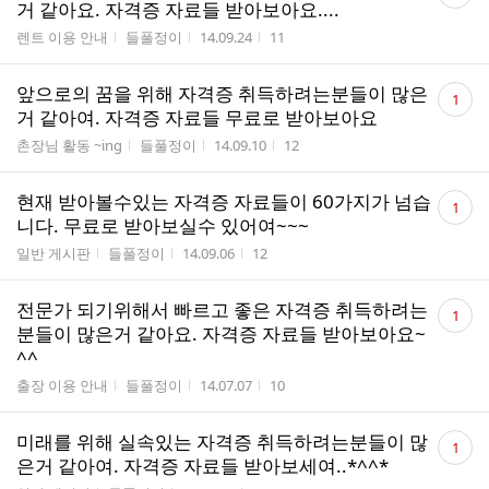
글
거 같아요. 자격증 자료들 받아보아요....
수
게시판명
작성자
작성시간
조회수
렌트 이용 안내
들풀정이
14.09.24
11
댓
앞으로의 꿈을 위해 자격증 취득하려는분들이 많은
1
글
거 같아여. 자격증 자료들 무료로 받아보아요
수
게시판명
작성자
작성시간
조회수
촌장님 활동 ~ing
들풀정이
14.09.10
12
댓
현재 받아볼수있는 자격증 자료들이 60가지가 넘습
1
글
니다. 무료로 받아보실수 있어여~~~
수
게시판명
작성자
작성시간
조회수
일반 게시판
들풀정이
14.09.06
12
댓
전문가 되기위해서 빠르고 좋은 자격증 취득하려는
1
글
분들이 많은거 같아요. 자격증 자료들 받아보아요~
수
^^
게시판명
작성자
작성시간
조회수
출장 이용 안내
들풀정이
14.07.07
10
댓
미래를 위해 실속있는 자격증 취득하려는분들이 많
1
글
은거 같아여. 자격증 자료들 받아보세여..*^^*
수