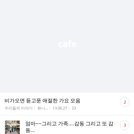
댓
비가오면 듣고푼 애절한 가요 모음
2
글
게시판명
작성자
작성시간
조회수
우리들의 이야기
화니...
13.06.27
23
수
댓
엄마~~그리고 가족....감동 그리고 또 감
3
글
동...
수