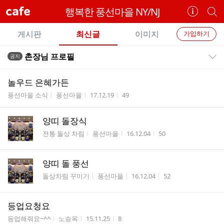
cafe
행복한 풍선마을 NY/NJ
카
개
페
별
개
정
카
게시판
최신글
이미지
가입하기
보
별
페
전
전
보
검
촌장님 프로필
공지
카
공지목록 펼치기/접기
체
기
색
체
페
글
글
놀우드 은혜가든
리
메
게시판명
작성자
작성시간
조회수
풍선마을 소식
풍선마을
17.12.19
49
스
뉴
트
양띠 돌장식
게시판명
작성자
작성시간
조회수
전통 돌상 차림
풍선마을
16.12.04
50
양띠 돌 풍선
게시판명
작성자
작성시간
조회수
돌상차림 꾸미기
풍선마을
16.12.04
52
등업요청요
게시판명
작성자
작성시간
조회수
등업해줘요~^^
노승옥
15.11.25
8