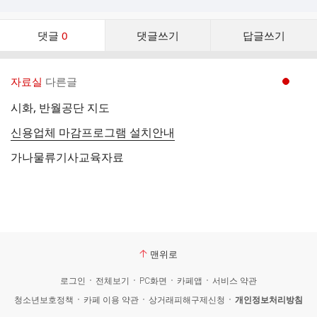
댓
댓글
0
댓글쓰기
답글쓰기
글
댓
글
자료실
다른글
현재페이지 1
리
스
시화, 반월공단 지도
트
신용업체 마감프로그램 설치안내
가나물류기사교육자료
맨위로
로그인
전체보기
PC화면
카페앱
서비스 약관
청소년보호정책
카페 이용 약관
상거래피해구제신청
개인정보처리방침