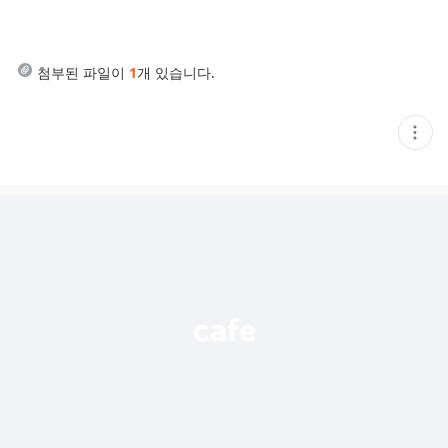
첨부된 파일이
1
개 있습니다.
현
재
게
시
글
추
가
기
능
열
기