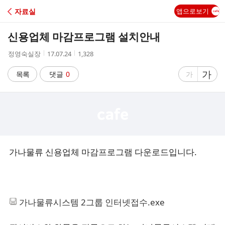
C
자료실
앱으로보기
A
신용업체 마감프로그램 설치안내
F
작
작
조
정영숙실장
17.07.24
1,328
성
성
회
E
자
시
수
글
가
글
목록
댓글
0
가
간
자
자
크
크
기
기
크
작
게
게
가나물류 신용업체 마감프로그램 다운로드입니다.
가나물류시스템 2그룹 인터넷접수.exe