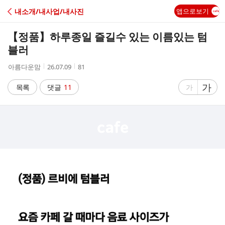
C
내소개/내사업/내사진
앱으로보기
A
【정품】하루종일 즐길수 있는 이름있는 텀
F
블러
작
작
조
아름다운맘
26.07.09
81
E
성
성
회
자
시
수
글
가
글
목록
댓글
11
가
간
자
자
크
크
기
기
크
작
게
게