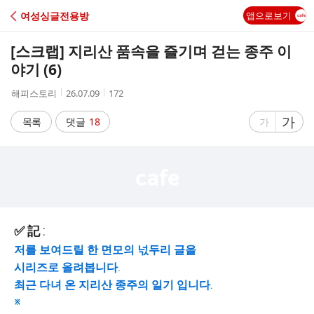
C
여성싱글전용방
앱으로보기
A
[스크랩]
지리산 품속을 즐기며 걷는 종주 이
F
야기 (6)
작
작
조
해피스토리
26.07.09
172
E
성
성
회
자
시
수
글
가
글
목록
댓글
18
가
간
자
자
크
크
기
기
크
작
게
게
✅️ 記 :
저를 보여드릴 한 면모의 넋두리 글을
시리즈로 올려봅니다.
최근 다녀 온 지리산 종주의 일기 입니다.
※