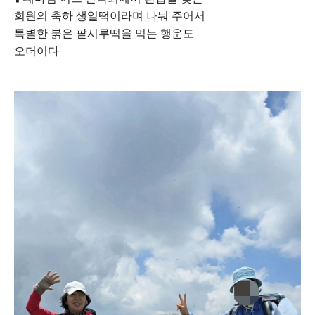
회원의 축하 생일떡이라며 나눠 주어서
특별한 붉은 팥시루떡을 먹는 행운도
오더이다.