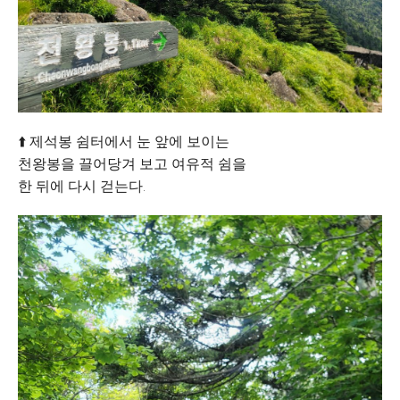
⬆️ 제석봉 쉼터에서 눈 앞에 보이는
천왕봉을 끌어당겨 보고 여유적 쉼을
한 뒤에 다시 걷는다.