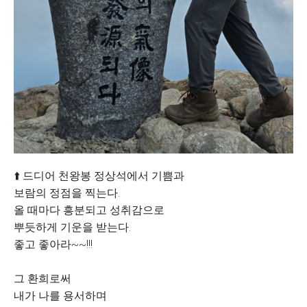
⬆️ 드디어 천왕봉 정상석에서 기쁨과
보람의 정점을 찍는다.
올 때마다 흥분되고 성취감으로
뿌듯하게 기운을 받는다.
좋고 좋아라~~!!!
그 환희로써
내가 나를 용서하며