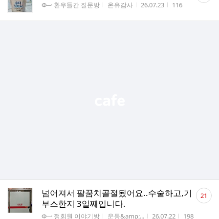
게시판명
작성자
작성시간
조회수
Φ─· 환우들간 질문방
온유감사
26.07.23
116
수
댓
넘어져서 팔꿈치골절됬어요..수술하고,기
21
글
부스한지 3일째입니다.
수
게시판명
작성자
작성시간
조회수
Φ─· 정회원 이야기방
운동&amp;...
26.07.22
198