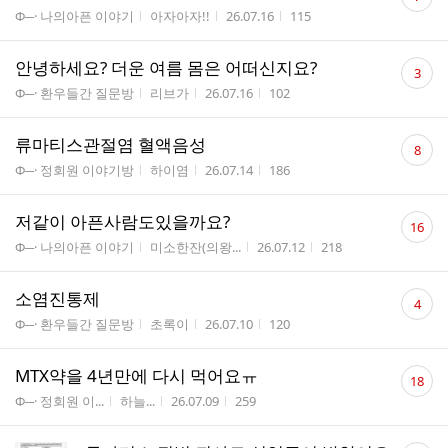
글
게시판명
작성자
작성시간
조회수
Φ─· 나의아픈 이야기
아자아자!!
26.07.16
115
수
댓
안녕하세요? 더운 여름 몸은 어떠신지요?
3
글
게시판명
작성자
작성시간
조회수
Φ─· 환우들간 질문방
리브가
26.07.16
102
수
댓
류마티스관절염 혈액음성
8
글
게시판명
작성자
작성시간
조회수
Φ─· 정회원 이야기방
하이염
26.07.14
186
수
댓
저같이 아픈사람도있을까요?
16
글
게시판명
작성자
작성시간
조회수
Φ─· 나의아픈 이야기
미소한잔(의왕...
26.07.12
218
수
댓
소염진통제
4
글
게시판명
작성자
작성시간
조회수
Φ─· 환우들간 질문방
초록이
26.07.10
120
수
댓
MTX약을 4년만에 다시 먹어요ㅠ
18
글
게시판명
작성자
작성시간
조회수
Φ─· 정회원 이...
하늘...
26.07.09
259
수
댓