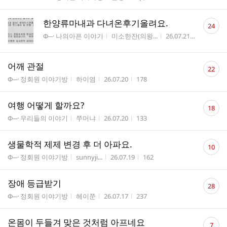
댓
한양류마내과 다녀온후기올려요.
24
글
게시판명
작성자
작성시간
조회수
Φ─· 나의아픈 이야기
미소한잔(의왕...
26.07.21
186
수
댓
어깨 관절
22
글
게시판명
작성자
작성시간
조회수
Φ─· 정회원 이야기방
하이염
26.07.20
178
수
댓
여행 어떻게 할까요?
18
글
게시판명
작성자
작성시간
조회수
Φ─· 우리들의 이야기
쭈머냐
26.07.20
133
수
댓
생물학적 제제 변경 후 더 아파요.
10
글
게시판명
작성자
작성시간
조회수
Φ─· 정회원 이야기방
sunnyji...
26.07.19
162
수
댓
장애 등급받기
28
글
게시판명
작성자
작성시간
조회수
Φ─· 정회원 이야기방
헤이쭌
26.07.17
237
수
댓
온몸이 두들겨 맞은 것처럼 아프네요
7