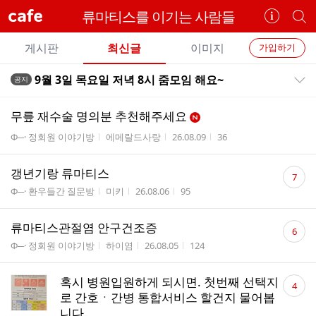
cafe
류마티스를 이기는 사람들
카
개
페
별
개
정
카
게시판
최신글
이미지
가입하기
보
별
페
전
전
보
검
9월 3일 목요일 저녁 8시 줌모임 해요~
공지
카
공지목록 펼치기/접기
체
기
색
체
페
글
글
무릎 재수술 명의분 추천해주세요
리
메
게시판명
작성자
작성시간
조회수
Φ─· 정회원 이야기방
에메랄드사랑
26.08.09
36
스
뉴
트
댓
갱년기랑 류마티스
7
글
게시판명
작성자
작성시간
조회수
Φ─· 환우들간 질문방
미키
26.08.06
95
수
댓
류마티스관절염 안구건조증
6
글
게시판명
작성자
작성시간
조회수
Φ─· 정회원 이야기방
하이염
26.08.05
124
수
댓
혹시 병원입원하게 되시면. 첫번째 선택지
4
글
로 간호ㆍ간병 통합서비스 할건지 물어봅
수
니다.