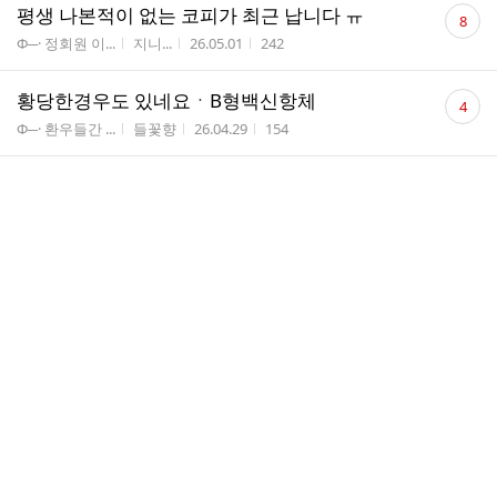
댓
평생 나본적이 없는 코피가 최근 납니다 ㅠ
8
글
게시판명
작성자
작성시간
조회수
Φ─· 정회원 이...
지니...
26.05.01
242
수
댓
황당한경우도 있네요ㆍB형백신항체
4
글
게시판명
작성자
작성시간
조회수
Φ─· 환우들간 ...
들꽃향
26.04.29
154
수
댓
녹색이 예쁜 계절
5
글
게시판명
작성자
작성시간
조회수
Φ─· 삶이 있는...
생강...
26.04.28
77
수
댓
지셀레카 드시는 분 계신가요?
2
글
게시판명
작성자
작성시간
조회수
Φ─· 정회원 이...
지걸
26.04.27
146
수
댓
혹시 주사제 초기 부작용으로 부정출혈
3
글
게시판명
작성자
작성시간
조회수
Φ─· 환우들간 ...
아프...
26.04.21
123
수
댓
봄산은 예쁜 들꽃들이 가득하네요~
12
글
게시판명
작성자
작성시간
조회수
Φ─· 우리들의 ...
들꽃...
26.04.20
65
수