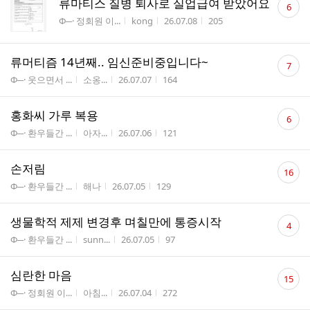
류마티스 질병 퇴사로 실업급여 받았어요
6
글
게시판명
작성자
작성시간
조회수
Φ─· 정회원 이...
kong
26.07.08
205
수
댓
류머티즘 14년째.. 임신준비중입니다~
7
글
게시판명
작성자
작성시간
조회수
Φ─· 웃으면서 ...
소옹...
26.07.07
164
수
댓
홍화씨 가루 복용
6
글
게시판명
작성자
작성시간
조회수
Φ─· 환우들간 ...
아자...
26.07.06
121
수
댓
손저림
16
글
게시판명
작성자
작성시간
조회수
Φ─· 환우들간 ...
해나
26.07.05
129
수
댓
생물학적 제제 변경후 며칠만에 통증시작
4
글
게시판명
작성자
작성시간
조회수
Φ─· 환우들간 ...
sunn...
26.07.05
97
수
댓
심란한 마음
15
글
게시판명
작성자
작성시간
조회수
Φ─· 정회원 이...
아침...
26.07.04
272
수