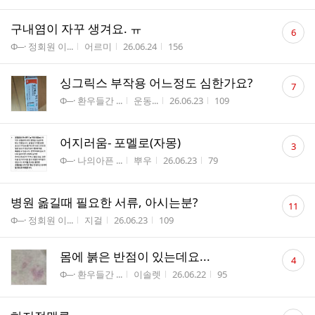
댓
구내염이 자꾸 생겨요. ㅠ
6
글
게시판명
작성자
작성시간
조회수
Φ─· 정회원 이...
어르미
26.06.24
156
수
댓
싱그릭스 부작용 어느정도 심한가요?
7
글
게시판명
작성자
작성시간
조회수
Φ─· 환우들간 ...
운동...
26.06.23
109
수
댓
어지러움- 포멜로(자몽)
3
글
게시판명
작성자
작성시간
조회수
Φ─· 나의아픈 ...
뿌우
26.06.23
79
수
댓
병원 옮길때 필요한 서류, 아시는분?
11
글
게시판명
작성자
작성시간
조회수
Φ─· 정회원 이...
지걸
26.06.23
109
수
댓
몸에 붉은 반점이 있는데요...
4
글
게시판명
작성자
작성시간
조회수
Φ─· 환우들간 ...
이솔렛
26.06.22
95
수
댓