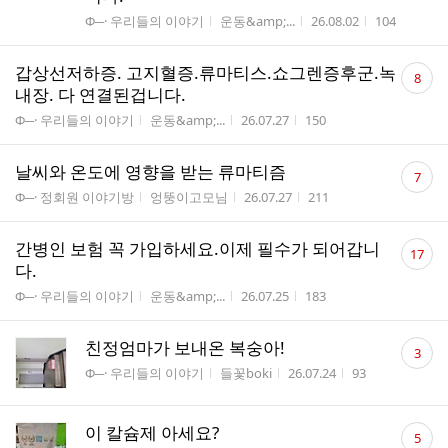
게시판명
작성자
작성시간
조회수
Φ─· 우리들의 이야기
운동&amp;...
26.08.02
104
댓
갑상선저하증. 고지혈증.류마티스.쇼그렌증후군.녹
8
글
내장. 다 연결된겁니다.
수
게시판명
작성자
작성시간
조회수
Φ─· 우리들의 이야기
운동&amp;...
26.07.27
150
댓
날씨와 온도에 영향을 받는 류마티즘
7
글
게시판명
작성자
작성시간
조회수
Φ─· 정회원 이야기방
엉뚱이고모님
26.07.27
211
수
댓
간병인 보험 꼭 가입하세요.이제 필수가 되어갑니
17
글
다.
수
게시판명
작성자
작성시간
조회수
Φ─· 우리들의 이야기
운동&amp;...
26.07.25
183
댓
친정엄마가 보내온 복숭아!
3
글
게시판명
작성자
작성시간
조회수
Φ─· 우리들의 이야기
들꽃boki
26.07.24
93
수
댓
이 칼슘제 아세요?
5
글