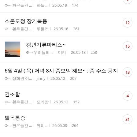
글
게시판명
작성자
작성시간
조회수
Φ─· 환우들간 ...
하늘...
26.05.19
174
수
댓
소론도정 장기복용
12
글
게시판명
작성자
작성시간
조회수
Φ─· 환우들간 ...
쭈틀러
26.05.16
261
수
댓
갱년기류마티스~
15
글
게시판명
작성자
작성시간
조회수
Φ─· 우리들의 ...
미키
26.05.13
258
수
댓
6월 4일 ( 목) 저녁 8시 줌모임 해요~ : 줌 주소 공지
13
글
게시판명
작성자
작성시간
조회수
Φ─· 정회원 이...
jinny
26.05.12
207
수
댓
건조함
4
글
게시판명
작성자
작성시간
조회수
Φ─· 환우들간 ...
모카맘
26.05.12
152
수
댓
발목통증
31
글
게시판명
작성자
작성시간
조회수
Φ─· 환우들간 ...
뷰티...
26.05.08
264
수