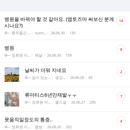
댓
병원을 바꿔야 할 것 같아요. (앱토즈마 써보신 분계
14
글
시나요?)
수
게시판명
작성자
작성시간
조회수
Φ─· 환우들간 ...
sunn...
26.06.30
135
댓
병원
8
글
게시판명
작성자
작성시간
조회수
Φ─· 정회원 이...
해날
26.06.30
159
수
댓
날씨가 더워 지네요
2
글
게시판명
작성자
작성시간
조회수
Φ─· 삶이 있는...
생강...
26.06.28
65
수
댓
류마티스6년만재발ㅜㅜ
7
글
게시판명
작성자
작성시간
조회수
Φ─· 정회원 이...
콜드걸
26.06.27
295
수
댓
못움직일정도의 통증..
4
글
게시판명
작성자
작성시간
조회수
Φ─· 정회원 이...
별밤
26.06.26
202
수