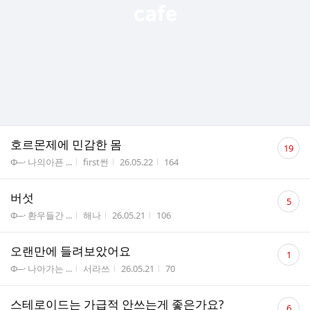
댓
호르몬제에 민감한 몸
19
글
게시판명
작성자
작성시간
조회수
Φ─· 나의아픈 ...
first썬
26.05.22
164
수
댓
버섯
5
글
게시판명
작성자
작성시간
조회수
Φ─· 환우들간 ...
해나
26.05.21
106
수
댓
오랜만에 들려보았어요
1
글
게시판명
작성자
작성시간
조회수
Φ─· 나아가는 ...
서라쓰
26.05.21
70
수
댓
스테로이드는 가급적 안쓰는게 좋은가요?
6