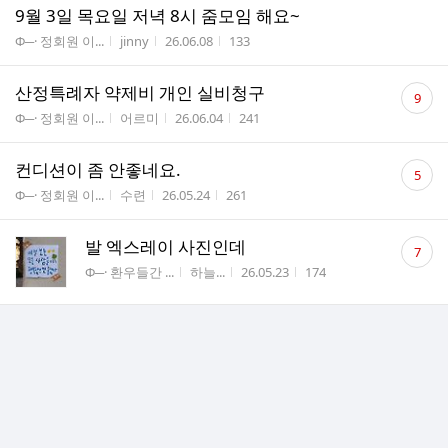
9월 3일 목요일 저녁 8시 줌모임 해요~
게시판명
작성자
작성시간
조회수
Φ─· 정회원 이...
jinny
26.06.08
133
댓
산정특례자 약제비 개인 실비청구
9
글
게시판명
작성자
작성시간
조회수
Φ─· 정회원 이...
어르미
26.06.04
241
수
댓
컨디션이 좀 안좋네요.
5
글
게시판명
작성자
작성시간
조회수
Φ─· 정회원 이...
수련
26.05.24
261
수
댓
발 엑스레이 사진인데
7
글
게시판명
작성자
작성시간
조회수
Φ─· 환우들간 ...
하늘...
26.05.23
174
수