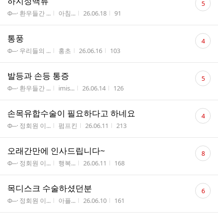
하지정맥류
5
글
게시판명
작성자
작성시간
조회수
Φ─· 환우들간 ...
아침...
26.06.18
91
수
댓
통풍
4
글
게시판명
작성자
작성시간
조회수
Φ─· 우리들의 ...
홍초
26.06.16
103
수
댓
발등과 손등 통증
5
글
게시판명
작성자
작성시간
조회수
Φ─· 환우들간 ...
imis...
26.06.14
126
수
댓
손목유합수술이 필요하다고 하네요
4
글
게시판명
작성자
작성시간
조회수
Φ─· 정회원 이...
펌프킨
26.06.11
213
수
댓
오래간만에 인사드립니다~
8
글
게시판명
작성자
작성시간
조회수
Φ─· 정회원 이...
행복...
26.06.11
168
수
댓
목디스크 수술하셨던분
6
글
게시판명
작성자
작성시간
조회수
Φ─· 정회원 이...
아플...
26.06.10
161
수