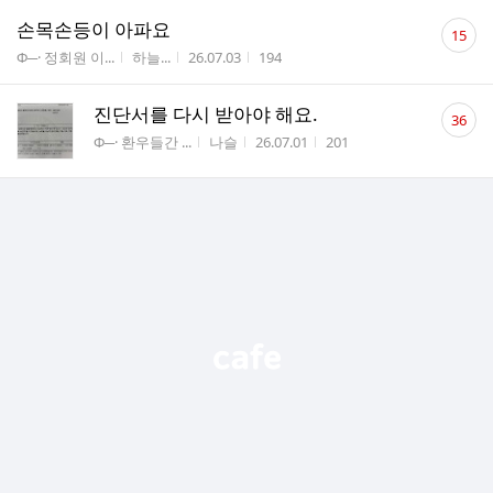
댓
손목손등이 아파요
15
글
게시판명
작성자
작성시간
조회수
Φ─· 정회원 이...
하늘...
26.07.03
194
수
댓
진단서를 다시 받아야 해요.
36
글
게시판명
작성자
작성시간
조회수
Φ─· 환우들간 ...
나슬
26.07.01
201
수