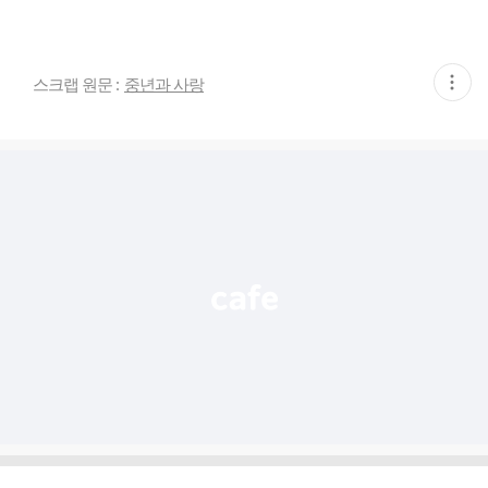
현
스크랩 원문 :
중년과 사랑
재
게
시
글
추
가
기
능
열
기