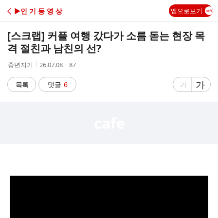
C
▶인 기 동 영 상
앱으로보기
A
[스크랩]
커플 여행 갔다가 소름 돋는 현장 목
F
격 절친과 남친의 선?
작
작
조
중년지기
26.07.08
87
E
성
성
회
자
시
수
글
가
글
목록
댓글
6
가
간
자
자
크
크
기
기
크
작
게
게