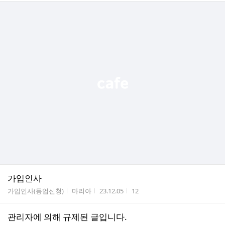
가입인사
게시판명
작성자
작성시간
조회수
가입인사(등업신청)
마리아
23.12.05
12
관리자에 의해 규제된 글입니다.