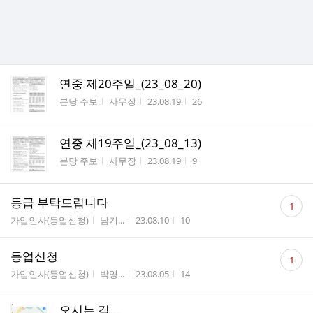
연중 제20주일_(23_08_20)
게시판명
작성자
작성시간
조회수
본당 주보
사무장
23.08.19
26
연중 제19주일_(23_08_13)
게시판명
작성자
작성시간
조회수
본당 주보
사무장
23.08.19
9
댓
등급 부탁드립니다
1
글
게시판명
작성자
작성시간
조회수
가입인사(등업신청)
남기...
23.08.10
10
수
댓
등업신청
1
글
게시판명
작성자
작성시간
조회수
가입인사(등업신청)
박영...
23.08.05
14
수
오시는 길...