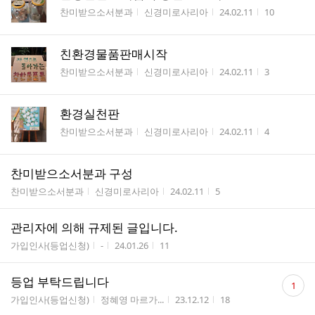
게시판명
작성자
작성시간
조회수
찬미받으소서분과
신경미로사리아
24.02.11
10
친환경물품판매시작
게시판명
작성자
작성시간
조회수
찬미받으소서분과
신경미로사리아
24.02.11
3
환경실천판
게시판명
작성자
작성시간
조회수
찬미받으소서분과
신경미로사리아
24.02.11
4
찬미받으소서분과 구성
게시판명
작성자
작성시간
조회수
찬미받으소서분과
신경미로사리아
24.02.11
5
관리자에 의해 규제된 글입니다.
게시판명
작성자
작성시간
조회수
가입인사(등업신청)
-
24.01.26
11
댓
등업 부탁드립니다
1
글
게시판명
작성자
작성시간
조회수
가입인사(등업신청)
정혜영 마르가...
23.12.12
18
수