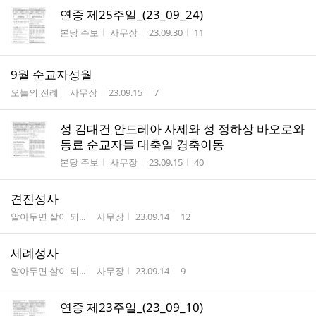
연중 제25주일_(23_09_24)
게시판명
작성자
작성시간
조회수
본당 주보
사무장
23.09.30
11
9월 순교자성월
게시판명
작성자
작성시간
조회수
오늘의 전례
사무장
23.09.15
7
성 김대건 안드레아 사제와 성 정하상 바오로와
동료 순교자들 대축일 경축이동
게시판명
작성자
작성시간
조회수
본당 주보
사무장
23.09.15
40
견진성사
게시판명
작성자
작성시간
조회수
알아두면 살이 되...
사무장
23.09.14
12
세례성사
게시판명
작성자
작성시간
조회수
알아두면 살이 되...
사무장
23.09.14
9
연중 제23주일_(23_09_10)