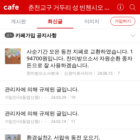
cafe
춘천교구 거두리 성 빈첸시오 드 폴 성당
카
개
페
별
개
정
카
게시판
최신글
이미지
가입하기
보
별
페
전
전
보
검
카페가입 공지사항
공지
카
공지목록 펼치기/접기
체
기
색
체
페
글
글
사순기간 모은 동전 지폐로 교환하였습니다. 1
리
메
94700원입니다. 찬미받으소서 자원순환 종자
스
돈으로 잘 사용하겠습니다.
뉴
트
게시판명
작성자
작성시간
조회수
찬미받으소서분과
신경미로사리아
24.06.15
7
관리자에 의해 규제된 글입니다.
게시판명
작성자
작성시간
조회수
가입인사(등업신청)
-
24.03.29
19
관리자에 의해 규제된 글입니다.
게시판명
작성자
작성시간
조회수
가입인사(등업신청)
-
24.02.14
11
환경실천2. 서랍속 동전 모으기.