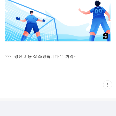
??? : 경선 비용 잘 쓰겠습니다 ^^. 꺼억~
현
재
게
시
글
추
가
기
능