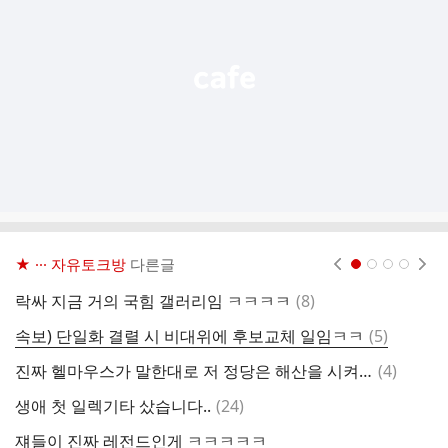
열
기
★ ··· 자유토크방
다른글
현재페이지 1
2
3
4
댓
락싸 지금 거의 국힘 갤러리임 ㅋㅋㅋㅋ
(
8
)
(
글
댓
속보) 단일화 결렬 시 비대위에 후보교체 일임ㅋㅋ
(
5
)
재
글
댓
진짜 헬마우스가 말한대로 저 정당은 해산을 시켜야 함
(
4
)
글
댓
생애 첫 일렉기타 샀습니다..
(
24
)
글
쟤들이 진짜 레전드인게 ㅋㅋㅋㅋㅋ