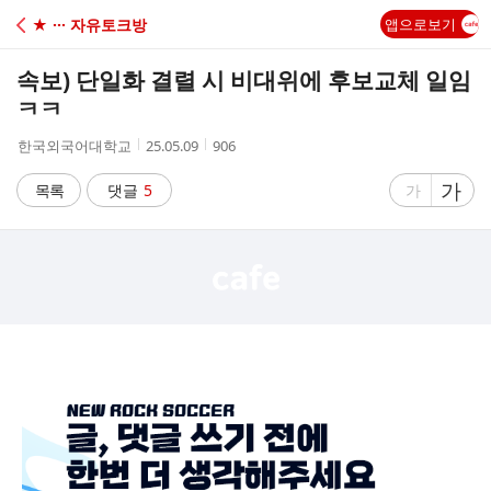
C
★ ··· 자유토크방
앱으로보기
A
속보) 단일화 결렬 시 비대위에 후보교체 일임
F
ㅋㅋ
작
작
조
한국외국어대학교
25.05.09
906
E
성
성
회
자
시
수
글
가
글
목록
댓글
5
가
간
자
자
크
크
기
기
크
작
게
게