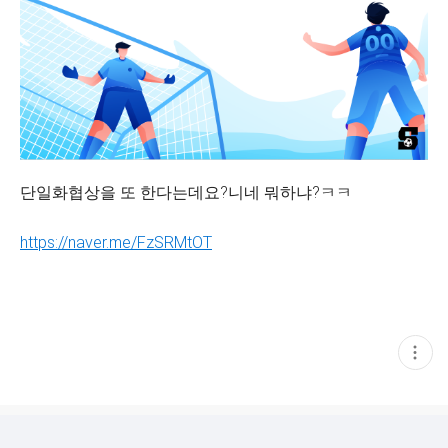
단일화협상을 또 한다는데요?니네 뭐하냐?ㅋㅋ
https://naver.me/FzSRMtOT
현
재
게
시
글
추
가