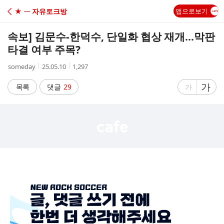
C
★ ··· 자유토크방
앱으로보기
A
속보] 김문수-한덕수, 단일화 협상 재개...막판
F
타결 여부 주목?
작
작
조
someday
25.05.10
1,297
E
성
성
회
자
시
수
글
가
글
목록
댓글
29
가
간
자
자
크
크
기
기
크
작
게
게