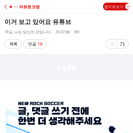
C
★ ··· 자유토크방
앱으로보기
A
이거 보고 있어요 유튜브
F
작
작
조
주님, 나는 당신의 것입니다.
25.07.06
781
성
성
회
E
자
시
수
글
가
글
목록
댓글
18
가
간
자
자
크
크
기
기
크
작
게
게