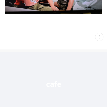
현
재
게
시
글
추
가
기
능
열
기