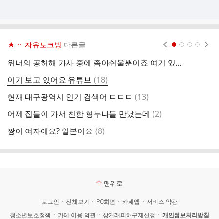
★ ··· 자유토크방
다른글
현재페이지 1
2
3
4
위너의 공허해 가사 중에 좀아쉬울뿐이죠 여기 있잖아요
귀
댓
이거 보고 있어요 유튜브
(
18
)
라
글
댓
현재 대구광역시 인기 검색어 ㄷㄷㄷ
(
13
)
운
글
댓
어제 집들이 가서 친한 형누나들 만났는데
(
2
)
글
댓
짱이 여자에요? 일본어요
(
8
)
키
글
맨위로
로그인
전체보기
PC화면
카페앱
서비스 약관
청소년보호정책
카페 이용 약관
상거래피해구제신청
개인정보처리방침