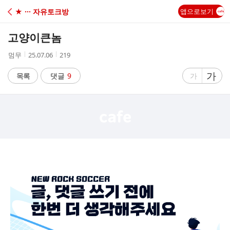
C
★ ··· 자유토크방
앱으로보기
A
고양이큰놈
F
작
작
조
멈무
25.07.06
219
성
성
회
E
자
시
수
글
가
글
목록
댓글
9
가
간
자
자
크
크
기
기
크
작
게
게