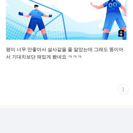
평이 너무 안좋아서 설사같을 줄 알았는데 그래도 똥이어
서 기대치보단 재밌게 봤네요 ㅋㅋㅋ
현
재
게
시
글
추
가
기
능
열