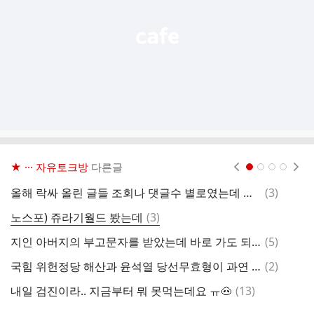
기
★ ··· 자유토크방
다른글
현재페이지 1
2
3
4
댓
올해 락싸 올린 글들 조회나 댓글수 별로였는데 권은비 딸깍 위엄ㄷㄷㄷ
(
3
)
보
글
댓
노스포) 쥬라기월드 봤는데
(
3
)
다
글
댓
지인 아버지의 부고문자를 받았는데 바로 가도 되나요?
(
5
)
뼈
글
댓
국힘 위헌정당 해산과 윤석열 당선무효형이 과연 가능할지 궁금해지네요..
(
2
)
부
글
댓
내일 검진이라.. 지금부터 뭐 못먹는데요 ㅠ🐽
(
13
)
오
글