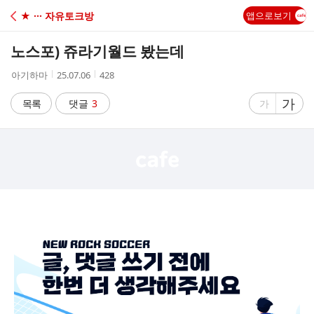
C
★ ··· 자유토크방
앱으로보기
A
노스포) 쥬라기월드 봤는데
F
작
작
조
아기하마
25.07.06
428
성
성
회
E
자
시
수
글
가
글
목록
댓글
3
가
간
자
자
크
크
기
기
크
작
게
게