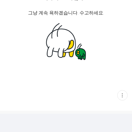
그냥 계속 욕하겠습니다. 수고하세요.
현
재
게
시
글
추
가
기
능