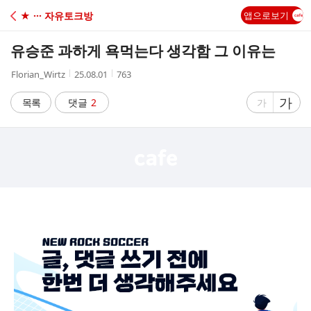
C
★ ··· 자유토크방
앱으로보기
A
유승준 과하게 욕먹는다 생각함 그 이유는
F
작
작
조
Florian_Wirtz
25.08.01
763
성
성
회
E
자
시
수
글
가
글
목록
댓글
2
가
간
자
자
크
크
기
기
크
작
게
게