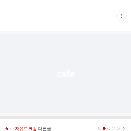
현
재
게
시
글
추
가
기
능
열
기
★ ··· 자유토크방
다른글
현재페이지 1
2
3
4