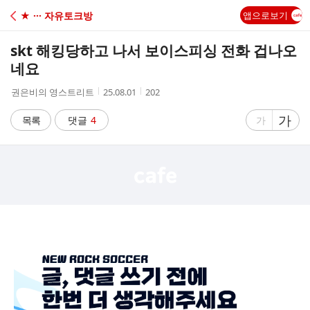
C
★ ··· 자유토크방
앱으로보기
A
skt 해킹당하고 나서 보이스피싱 전화 겁나오
F
네요
작
작
조
권은비의 영스트리트
25.08.01
202
E
성
성
회
자
시
수
글
가
글
목록
댓글
4
가
간
자
자
크
크
기
기
크
작
게
게