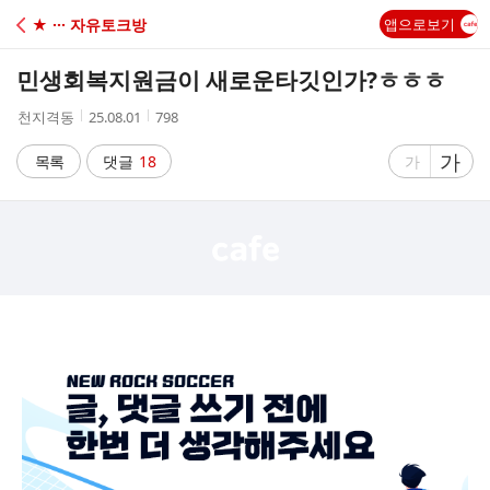
C
★ ··· 자유토크방
앱으로보기
A
민생회복지원금이 새로운타깃인가?ㅎㅎㅎ
F
작
작
조
천지격동
25.08.01
798
성
성
회
E
자
시
수
글
가
글
목록
댓글
18
가
간
자
자
크
크
기
기
크
작
게
게