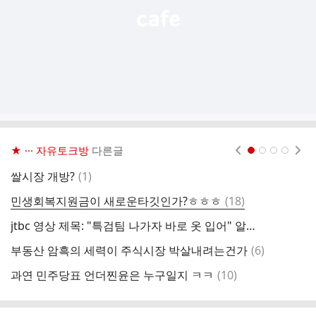
★ ··· 자유토크방
다른글
현재페이지 1
2
3
4
댓
쌀시장 개방?
(
1
)
답
글
댓
민생회복지원금이 새로운타깃인가?ㅎㅎㅎ
(
18
)
글
jtbc 영상 제목: "특검팀 나가자 바로 옷 입어" 알고보니 계산된 '벗고 눕기'?
댓
부동산 암흑의 세력이 주식시장 박살내려는건가
(
6
)
지
글
댓
과연 민주당표 언더찐윤은 누구일지 ㅋㅋ
(
10
)
조
글