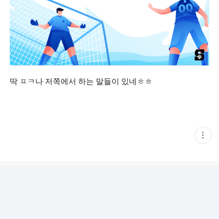
딱 ㅍㅋ나 저쪽에서 하는 말들이 있네ㅎㅎ
현
재
게
시
글
추
가
기
능
열
기