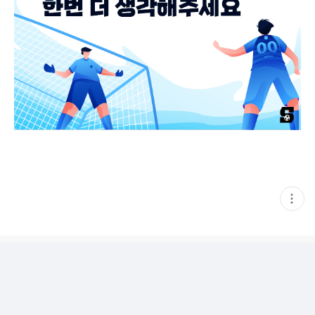
현
재
게
시
글
추
가
기
능
열
기