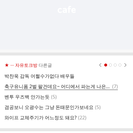
★ ··· 자유토크방
다른글
현재페이지 1
2
3
4
박찬욱 감독 어쩔수가없다 배우들
우
댓
축구유니폼 2벌 팔건데요~ 어디에서 파는게 나은가요?
(
7
)
오
글
댓
벤투 우즈백 안가는듯
(
5
)
글
댓
겸공보니 오광수는 그냥 돈때문인가보네요
(
5
)
글
댓
와이프 교체주기가 어느정도 돼요?
(
22
)
글