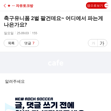
C
★ ··· 자유토크방
앱으로보기
A
축구유니폼 2벌 팔건데요~ 어디에서 파는게
F
나은가요?
작
작
조
일요일
25.09.03
155
E
성
성
회
자
시
수
글
가
글
목록
댓글
7
가
간
자
자
크
크
기
기
크
작
게
게
알려주세요