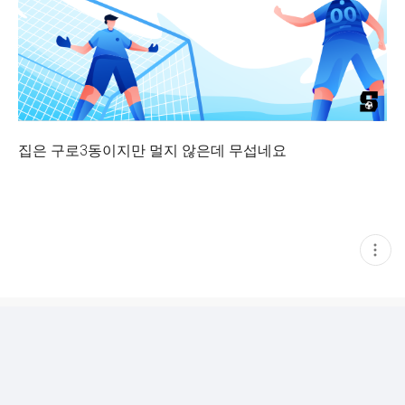
집은 구로3동이지만 멀지 않은데 무섭네요
현
재
게
시
글
추
가
기
능
열
기