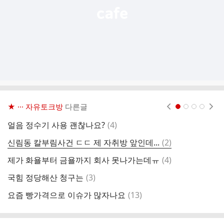
★ ··· 자유토크방
다른글
현재페이지 1
2
3
4
댓
얼음 정수기 사용 괜찮나요?
(
4
)
"
글
댓
신림동 칼부림사건 ㄷㄷ 제 자취방 앞인데...
(
2
)
글
댓
제가 화욜부터 금욜까지 회사 못나가는데ㅠ
(
4
)
글
댓
국힘 정당해산 청구는
(
3
)
조
글
댓
요즘 빵가격으로 이슈가 많자나요
(
13
)
글