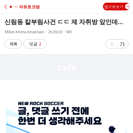
C
★ ··· 자유토크방
앱으로보기
A
신림동 칼부림사건 ㄷㄷ 제 자취방 앞인데...
F
작
작
조
Mikel Arteta Amatriain
25.09.03
981
성
성
회
E
자
시
수
글
가
글
목록
댓글
2
가
간
자
자
크
크
기
기
크
작
게
게