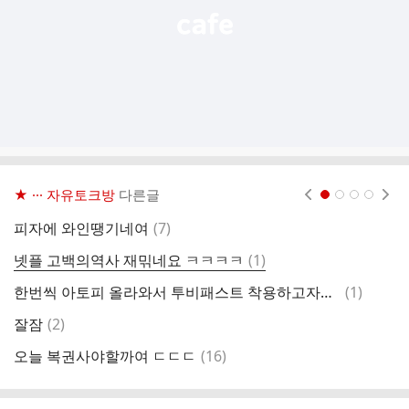
★ ··· 자유토크방
다른글
현재페이지 1
2
3
4
댓
피자에 와인땡기네여
(
7
)
동
글
댓
넷플 고백의역사 재믺네요 ㅋㅋㅋㅋ
(
1
)
오
글
댓
한번씩 아토피 올라와서 투비패스트 착용하고자는데 신세계경험중입니다...
(
1
)
제
글
댓
잘잠
(
2
)
이
글
댓
오늘 복권사야할까여 ㄷㄷㄷ
(
16
)
글