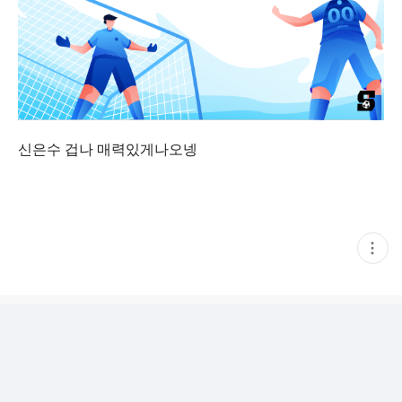
신은수 겁나 매력있게나오넹
현
재
게
시
글
추
가
기
능
열
기