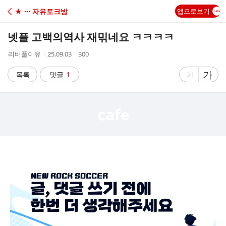
C
★ ··· 자유토크방
앱으로보기
A
넷플 고백의역사 재믺네요 ㅋㅋㅋㅋ
F
작
작
조
리버풀이유
25.09.03
300
성
성
회
E
자
시
수
글
가
글
목록
댓글
1
가
간
자
자
크
크
기
기
크
작
게
게