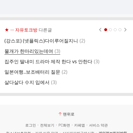
★ ··· 자유토크방
다른글
현재페이지 1
2
3
4
댓
(강스포) (넷플릭스)다이루어질지니
(
2
)
뭐
글
댓
물개가 한마리있는데여
(
3
)
앞
글
댓
집주인 딸내미 드라마 제작 한다 vs 안한다
(
3
)
도
글
댓
일본여행..보조배터리 질문
(
2
)
내
글
댓
살다살다 수지 입에서
(
3
)
글
맨위로
로그인
전체보기
PC화면
카페앱
서비스 약관