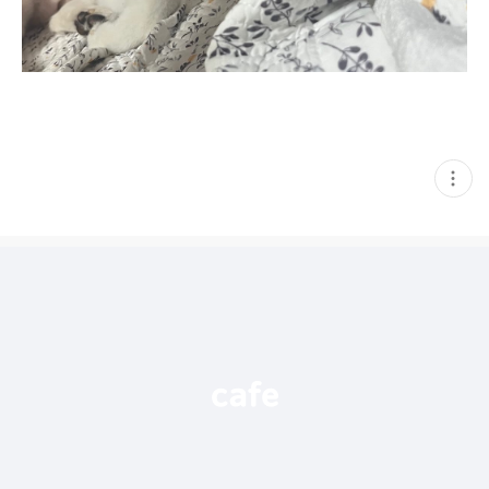
현
재
게
시
글
추
가
기
능
열
기