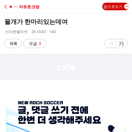
C
★ ··· 자유토크방
앱으로보기
A
물개가 한마리있는데여
F
작
작
조
스티븐엘리엇
25.10.03
140
성
성
회
E
자
시
수
글
가
글
목록
댓글
3
가
간
자
자
크
크
기
기
크
작
게
게