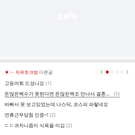
기
★ ··· 자유토크방
다른글
현재페이지 1
2
3
4
댓
고등어회 드셨나요
(
1
)
락
글
댓
돈많은백수가 못된다면 돈많은백조 만나서 결혼하고픔
(
5
)
이
글
바빠서 못 보고있었는데 나스닥, 코스피 파랗네요
댓
연휴근무당첨 인증~!
(
2
)
글
댓
ㄷㄷ귀차니즘이 식욕을 이김
(
2
)
김
글