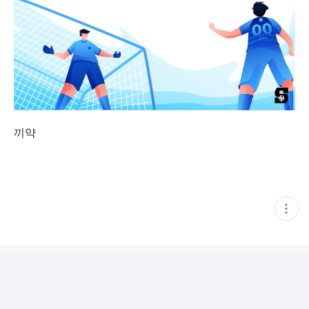
끼약
현
재
게
시
글
추
가
기
능
열