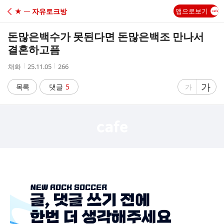
C
★ ··· 자유토크방
앱으로보기
A
돈많은백수가 못된다면 돈많은백조 만나서
F
결혼하고픔
작
작
조
채화
25.11.05
266
E
성
성
회
자
시
수
글
가
글
목록
댓글
5
가
간
자
자
크
크
기
기
크
작
게
게