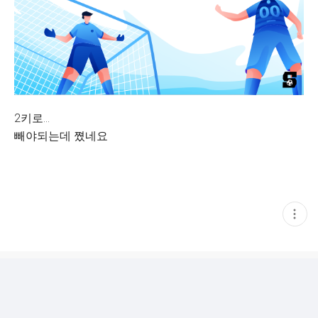
2키로...
빼야되는데 쪘네요
현
재
게
시
글
추
가
기
능
열