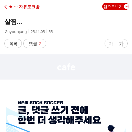
C
★ ··· 자유토크방
앱으로보기
A
살찜...
F
작
작
조
Goyounjung
25.11.05
55
성
성
회
E
자
시
수
글
가
글
목록
댓글
2
가
간
자
자
크
크
기
기
크
작
게
게