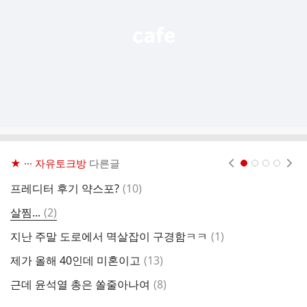
기
★ ··· 자유토크방
다른글
현재페이지 1
2
3
4
댓
프레디터 후기 약스포?
(
10
)
길
글
댓
살찜...
(
2
)
글
댓
지난 주말 도로에서 멱살잡이 구경함ㅋㅋ
(
1
)
피
글
댓
제가 올해 40인데 미혼이고
(
13
)
님
글
댓
근데 윤석열 총은 쏠줄아나여
(
8
)
글