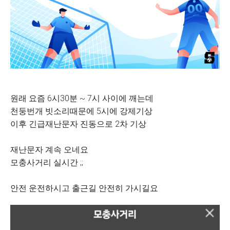
원래 요즘 6시30분 ~ 7시 사이에 깨는데
천둥번개 빗소리때문에 5시에 강제기상
이후 긴급재난문자 진동으로 2차 기상
재난문자 계속 오네요
모충사거리 실시간 ;;
안전 운전하시고 출근길 안전히 가시길요