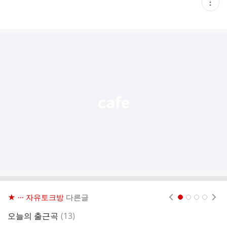
현
재
게
시
글
추
가
기
능
열
기
★ ··· 자유토크방
다른글
현재페이지 1
2
3
4
댓
오늘의 출근곡
(
13
)
1
글