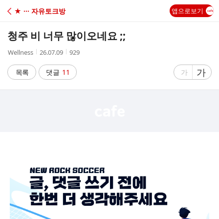
C
★ ··· 자유토크방
앱으로보기
A
청주 비 너무 많이오네요 ;;
F
작
작
조
Wellness
26.07.09
929
성
성
회
E
자
시
수
글
가
글
목록
댓글
11
가
간
자
자
크
크
기
기
크
작
게
게