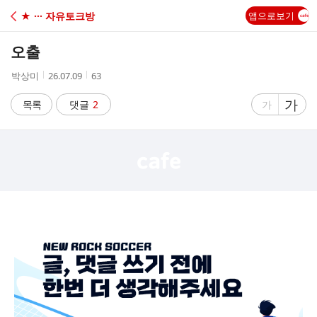
C
★ ··· 자유토크방
앱으로보기
A
오출
F
작
작
조
박상미
26.07.09
63
성
성
회
E
자
시
수
글
가
글
목록
댓글
2
가
간
자
자
크
크
기
기
크
작
게
게