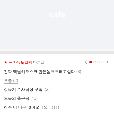
기
★ ··· 자유토크방
다른글
현재페이지 1
2
3
4
댓
진짜 맥날키오스크 만든놈ㅋㅋ패고싶다
(
3
)
장
글
댓
오출
(
2
)
개
글
댓
장윤기 수사팀장 구속!
(
2
)
진
글
댓
오늘의 출근곡
(
13
)
1
글
댓
청주 비 너무 많이오네요 ;;
(
11
)
글