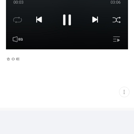
ㅎㅇㅌ
현
재
게
시
글
추
가
기
능
열