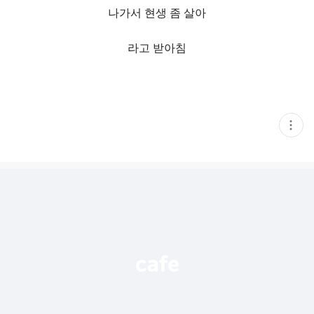
나가서 현생 좀 살아
라고 받아침
현
재
게
시
글
추
가
기
능
열
기