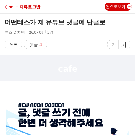
C
★ ··· 자유토크방
앱으로보기
A
어떤테스가 제 유튜브 댓글에 답글로
F
작
작
조
록스 D 지벡
26.07.09
271
성
성
회
E
자
시
수
글
가
글
목록
댓글
4
가
간
자
자
크
크
기
기
크
작
게
게