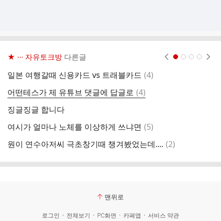
★ ··· 자유토크방
다른글
현재페이지 1
2
3
4
댓
일본 여행갈때 신용카드 vs 트래블카드
(
4
)
글
댓
어떤테스가 제 유튜브 댓글에 답글로
(
4
)
박
글
징글징글 합니다
비
댓
여시가 얼마나 노체를 이상하게 쓰냐면
(
5
)
글
댓
원이 연수아저씨 극초창기때 챙겨봤었는데....
(
2
)
걍
글
맨위로
로그인
전체보기
PC화면
카페앱
서비스 약관