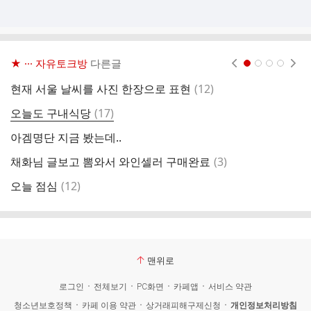
★ ··· 자유토크방
다른글
현재페이지 1
2
3
4
댓
현재 서울 날씨를 사진 한장으로 표현
(
12
)
중
글
댓
오늘도 구내식당
(
17
)
결
글
아겜명단 지금 봤는데..
오
댓
채화님 글보고 뽐와서 와인셀러 구매완료
(
3
)
오
글
댓
오늘 점심
(
12
)
글
맨위로
로그인
전체보기
PC화면
카페앱
서비스 약관
청소년보호정책
카페 이용 약관
상거래피해구제신청
개인정보처리방침