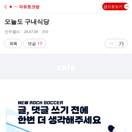
C
★ ··· 자유토크방
앱으로보기
A
오늘도 구내식당
F
작
작
조
만두젤리
26.07.09
310
성
성
회
E
자
시
수
글
가
글
목록
댓글
17
가
간
자
자
크
크
기
기
크
작
게
게