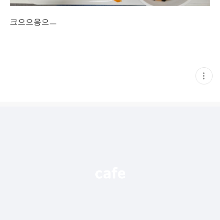
크으으응으ㅡ
현
재
게
시
글
추
가
기
능
열
기