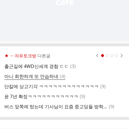
★ ··· 자유토크방
다른글
현재페이지 1
2
3
4
댓
출근길에 4WD신세계 경험 ㄷㄷ
(
3
)
아
글
댓
아니 희한하게 또 안습하네
(
4
)
락
글
댓
단칼에 상고기각 ㅋㅋㅋㅋㅋㅋㅋㅋㅋㅋㅋㅋㅋ
(
9
)
시
글
댓
윤 7년 확정ㅋㅋㅋㅋㅋㅋㅋㅋㅋㅋㅋ
(
9
)
모
글
댓
버스 앞쪽에 탔는데 기사님이 요즘 중고딩들 방학했냐고 물어봄
(
9
)
두
글