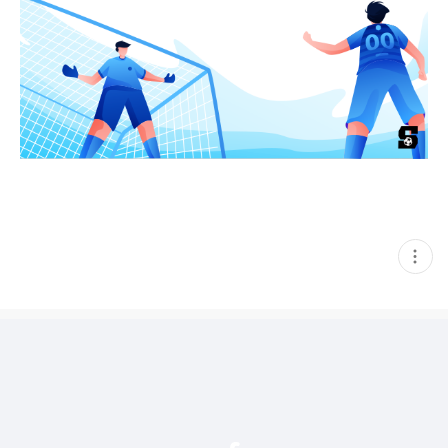
현
재
게
시
글
추
가
기
능
열
기