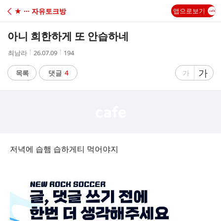
C
★ ··· 자유토크방
앱으로보기
A
아니 희한하게 또 안습하네
F
작
작
조
최남라
26.07.09
194
성
성
회
E
자
시
수
글
가
글
목록
댓글
4
가
간
자
자
크
크
기
기
크
작
게
게
저녁에 습햄 습하게티 먹어야지