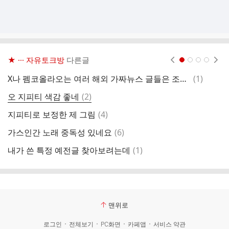
★ ··· 자유토크방
다른글
현재페이지 1
2
3
4
댓
X나 펨코올라오는 여러 해외 가짜뉴스 글들은 조심하세요.
(
1
)
고
글
댓
오 지피티 색감 좋네
(
2
)
엔
글
댓
지피티로 보정한 제 그림
(
4
)
출
글
댓
가스인간 노래 중독성 있네요
(
6
)
아
글
댓
내가 쓴 특정 예전글 찾아보려는데
(
1
)
단
글
맨위로
로그인
전체보기
PC화면
카페앱
서비스 약관