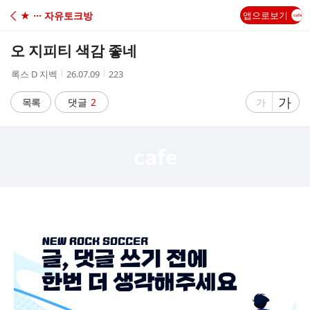
C
★ ··· 자유토크방
앱으로보기
A
오 지피티 색감 좋네
F
작
작
조
록스 D 지벡
26.07.09
223
성
성
회
E
자
시
수
글
가
글
목록
댓글
2
가
간
자
자
크
크
기
기
크
작
게
게