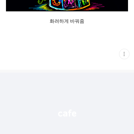
화려하게 바꿔줌
현
재
게
시
글
추
가
기
능
열
기