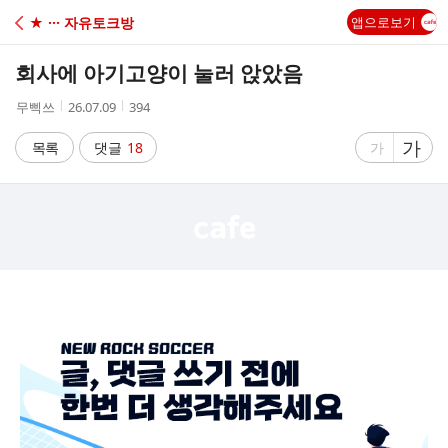
C
★ ··· 자유토크방
앱으로보기
A
회사에 아기고양이 눌러 앉았음
F
작
작
조
무삑쓰
26.07.09
394
성
성
회
E
자
시
수
글
가
글
목록
댓글
18
가
간
자
자
크
크
기
기
크
작
게
게