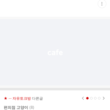
현
재
게
시
글
추
가
기
능
열
기
★ ··· 자유토크방
다른글
현재페이지 1
2
3
4
댓
편의점 고양이
(
8
)
대