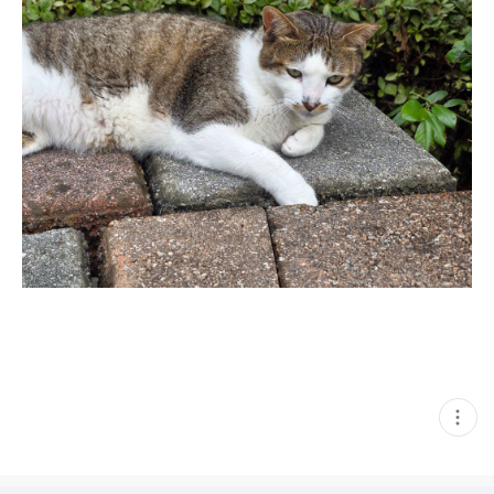
현
재
게
시
글