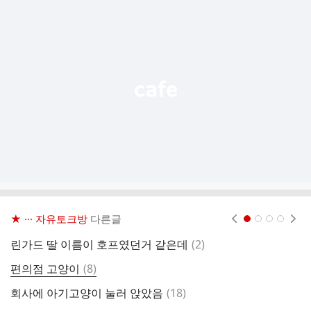
추
가
기
능
열
기
★ ··· 자유토크방
다른글
현재페이지 1
2
3
4
댓
린가드 딸 이름이 호프였던거 같은데
(
2
)
저
글
댓
편의점 고양이
(
8
)
대
글
댓
회사에 아기고양이 눌러 앉았음
(
18
)
전
글