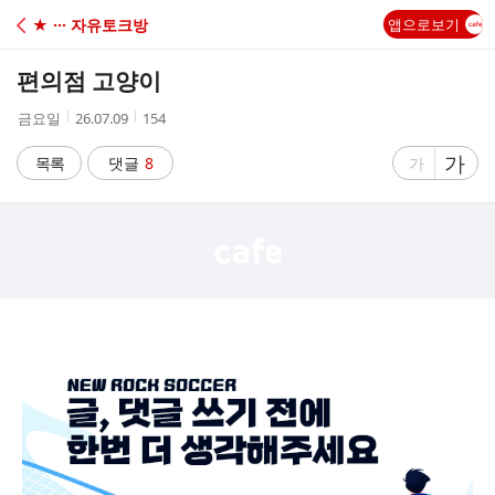
C
★ ··· 자유토크방
앱으로보기
A
편의점 고양이
F
작
작
조
금요일
26.07.09
154
성
성
회
E
자
시
수
글
가
글
목록
댓글
8
가
간
자
자
크
크
기
기
크
작
게
게